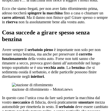
stropicciati e… la macchina non riesce a leggere i nostri soldi.
Ecco che siamo fregati, per non aver fatto rifornimento prima,
adesso toccherà
spingere la macchina
fino a casa o chiamare un
carro attrezzi
. Ma il danno non finisce qui! Girare spesso o sempre
in
riserva
non fa assolutamente bene alla vostra auto.
Cosa succede a girare spesso senza
benzina
Avere sempre il
serbatoio pieno
è importante non solo per non
restare senza benzina, ma anche per preservare il
corretto
funzionamento
della vostra auto. Forse non tutti sanno che
rimanere a secco, provoca gravi danni all’automobile nel lungo
tempo soprattutto se è una
vecchia
auto
. La
benzina
che si
sedimenta ossida il serbatoio, e delle particelle possono finire
direttamente negli
iniettori
.
stazione di rifornimento – Motori.news
In questo caso l’unica cosa da fare sarà portare la macchina dal
vostro
meccanico
di fiducia, dovrà praticamente
smontare
mezza
automobile per rimetterla in sesto. Il
serbatoio
deve essere cambiato