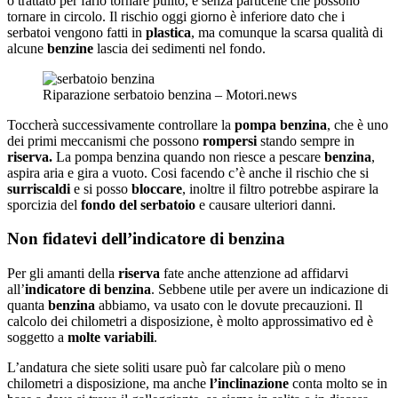
o trattato per farlo tornare pulito, e senza particelle che possono
tornare in circolo. Il rischio oggi giorno è inferiore dato che i
serbatoi vengono fatti in
plastica
, ma comunque la scarsa qualità di
alcune
benzine
lascia dei sedimenti nel fondo.
Riparazione serbatoio benzina – Motori.news
Toccherà successivamente controllare la
pompa benzina
, che è uno
dei primi meccanismi che possono
rompersi
stando sempre in
riserva.
La pompa benzina quando non riesce a pescare
benzina
,
aspira aria e gira a vuoto. Cosi facendo c’è anche il rischio che si
surriscaldi
e si posso
bloccare
, inoltre il filtro potrebbe aspirare la
sporcizia del
fondo del serbatoio
e causare ulteriori danni.
Non fidatevi dell’indicatore di benzina
Per gli amanti della
riserva
fate anche attenzione ad affidarvi
all’
indicatore di benzina
. Sebbene utile per avere un indicazione di
quanta
benzina
abbiamo, va usato con le dovute precauzioni. Il
calcolo dei chilometri a disposizione, è molto approssimativo ed è
soggetto a
molte variabili
.
L’andatura che siete soliti usare può far calcolare più o meno
chilometri a disposizione, ma anche
l’inclinazione
conta molto se in