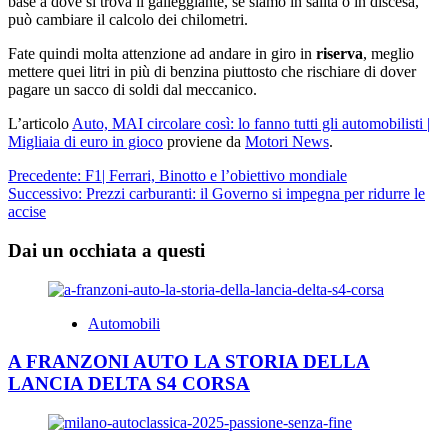
base a dove si trova il galleggiante, se siamo in salita o in discesa,
può cambiare il calcolo dei chilometri.
Fate quindi molta attenzione ad andare in giro in
riserva
, meglio
mettere quei litri in più di benzina piuttosto che rischiare di dover
pagare un sacco di soldi dal meccanico.
L’articolo
Auto, MAI circolare così: lo fanno tutti gli automobilisti |
Migliaia di euro in gioco
proviene da
Motori News
.
Navigazione
Precedente:
F1| Ferrari, Binotto e l’obiettivo mondiale
Successivo:
Prezzi carburanti: il Governo si impegna per ridurre le
articolo
accise
Dai un occhiata a questi
Automobili
A FRANZONI AUTO LA STORIA DELLA
LANCIA DELTA S4 CORSA