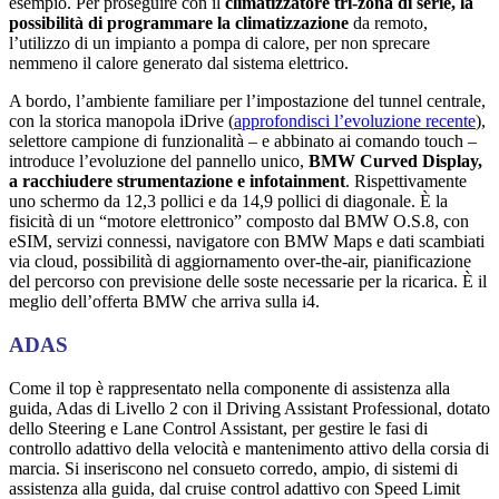
esempio. Per proseguire con il
climatizzatore tri-zona di serie, la
possibilità di programmare la climatizzazione
da remoto,
l’utilizzo di un impianto a pompa di calore, per non sprecare
nemmeno il calore generato dal sistema elettrico.
A bordo, l’ambiente familiare per l’impostazione del tunnel centrale,
con la storica manopola iDrive (
approfondisci l’evoluzione recente
),
selettore campione di funzionalità – e abbinato ai comando touch –
introduce l’evoluzione del pannello unico,
BMW Curved Display,
a racchiudere strumentazione e infotainment
. Rispettivamente
uno schermo da 12,3 pollici e da 14,9 pollici di diagonale. È la
fisicità di un “motore elettronico” composto dal BMW O.S.8, con
eSIM, servizi connessi, navigatore con BMW Maps e dati scambiati
via cloud, possibilità di aggiornamento over-the-air, pianificazione
del percorso con previsione delle soste necessarie per la ricarica. È il
meglio dell’offerta BMW che arriva sulla i4.
ADAS
Come il top è rappresentato nella componente di assistenza alla
guida, Adas di Livello 2 con il Driving Assistant Professional, dotato
dello Steering e Lane Control Assistant, per gestire le fasi di
controllo adattivo della velocità e mantenimento attivo della corsia di
marcia. Si inseriscono nel consueto corredo, ampio, di sistemi di
assistenza alla guida, dal cruise control adattivo con Speed Limit