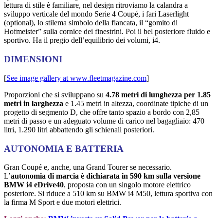
lettura di stile è familiare, nel design ritroviamo la calandra a
sviluppo verticale del mondo Serie 4 Coupé, i fari Laserlight
(optional), lo stilema simbolo della fiancata, il “gomito di
Hofmeister” sulla cornice dei finestrini. Poi il bel posteriore fluido e
sportivo. Ha il pregio dell’equilibrio dei volumi, i4.
DIMENSIONI
[
See image gallery at www.fleetmagazine.com
]
Proporzioni che si sviluppano su
4.78 metri di lunghezza per 1.85
metri in larghezza
e 1.45 metri in altezza, coordinate tipiche di un
progetto di segmento D, che offre tanto spazio a bordo con 2,85
metri di passo e un adeguato volume di carico nel bagagliaio: 470
litri, 1.290 litri abbattendo gli schienali posteriori.
AUTONOMIA E BATTERIA
Gran Coupé e, anche, una Grand Tourer se necessario.
L’
autonomia di marcia è dichiarata in 590 km sulla versione
BMW i4 eDrive40
, proposta con un singolo motore elettrico
posteriore. Si riduce a 510 km su BMW i4 M50, lettura sportiva con
la firma M Sport e due motori elettrici.