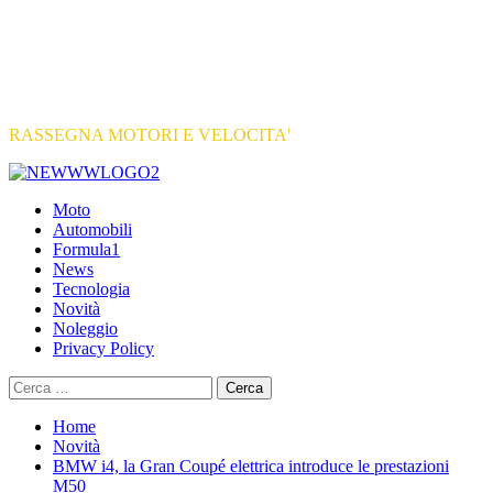
RASSEGNA MOTORI E VELOCITA'
Primary
Menu
Moto
Automobili
Formula1
News
Tecnologia
Novità
Noleggio
Privacy Policy
Ricerca
per:
Home
Novità
BMW i4, la Gran Coupé elettrica introduce le prestazioni
M50