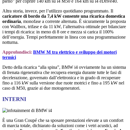
pieno” per coprire 140 km su i4 M50 e 164 km su i4 eDrive40.
Altra storia, invece, per l’utilizzo quotidiano programmato. Il
caricatore di bordo da 7,4 kW consente una ricarica domestica
ordinaria
, monofase a corrente alternata. È sicuramente la proposta
con Wallbox, trifase e da 11 kW, l’alternativa ottimale per bilanciare
i tempi di ricarica: in meno di 8 ore e mezza si carica il 100%
dell’energia. Tempi perfettamente in linea con una programmazione
notturna.
Approfondisci:
BMW M tra elettrico e sviluppo dei motori
termici
Detto della ricarica “alla spina”, BMW i4 ovviamente ha un sistema
di frenata rigenerativa che recupera energia durante tutte le fasi di
decelerazione, governato dall’elettronica e in grado di recuperare
fino a 116 kW sulla versione due ruote motrici e fino a 195 kW nel
caso di M50, grazie ai due motogeneratori.
INTERNI
È una Gran Coupé che sa sposare prestazioni elevate a un comfort
di marcia totale, dichiarato da soluzioni come i vetri acustici, ad