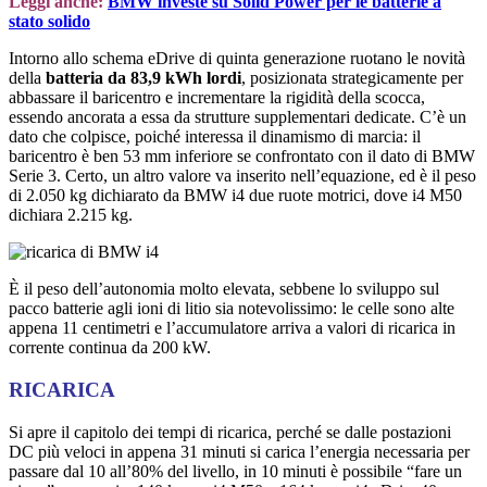
Leggi anche:
BMW investe su Solid Power per le batterie a
stato solido
Intorno allo schema eDrive di quinta generazione ruotano le novità
della
batteria da 83,9 kWh lordi
, posizionata strategicamente per
abbassare il baricentro e incrementare la rigidità della scocca,
essendo ancorata a essa da strutture supplementari dedicate. C’è un
dato che colpisce, poiché interessa il dinamismo di marcia: il
baricentro è ben 53 mm inferiore se confrontato con il dato di BMW
Serie 3. Certo, un altro valore va inserito nell’equazione, ed è il peso
di 2.050 kg dichiarato da BMW i4 due ruote motrici, dove i4 M50
dichiara 2.215 kg.
È il peso dell’autonomia molto elevata, sebbene lo sviluppo sul
pacco batterie agli ioni di litio sia notevolissimo: le celle sono alte
appena 11 centimetri e l’accumulatore arriva a valori di ricarica in
corrente continua da 200 kW.
RICARICA
Si apre il capitolo dei tempi di ricarica, perché se dalle postazioni
DC più veloci in appena 31 minuti si carica l’energia necessaria per
passare dal 10 all’80% del livello, in 10 minuti è possibile “fare un