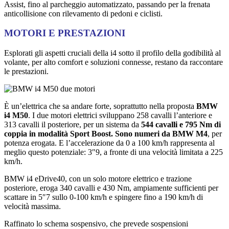
Assist, fino al parcheggio automatizzato, passando per la frenata
anticollisione con rilevamento di pedoni e ciclisti.
MOTORI E PRESTAZIONI
Esplorati gli aspetti cruciali della i4 sotto il profilo della godibilità al
volante, per alto comfort e soluzioni connesse, restano da raccontare
le prestazioni.
È un’elettrica che sa andare forte, soprattutto nella proposta
BMW
i4 M50
. I due motori elettrici sviluppano 258 cavalli l’anteriore e
313 cavalli il posteriore, per un sistema da
544 cavalli e 795 Nm di
coppia in modalità Sport Boost. Sono numeri da BMW M4
, per
potenza erogata. E l’accelerazione da 0 a 100 km/h rappresenta al
meglio questo potenziale: 3″9, a fronte di una velocità limitata a 225
km/h.
BMW i4 eDrive40, con un solo motore elettrico e trazione
posteriore, eroga 340 cavalli e 430 Nm, ampiamente sufficienti per
scattare in 5″7 sullo 0-100 km/h e spingere fino a 190 km/h di
velocità massima.
Raffinato lo schema sospensivo, che prevede sospensioni