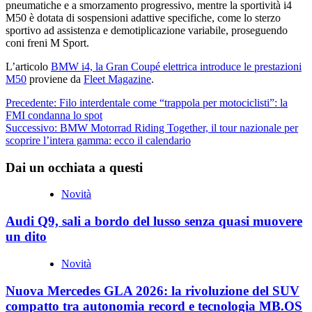
pneumatiche e a smorzamento progressivo, mentre la sportività i4
M50 è dotata di sospensioni adattive specifiche, come lo sterzo
sportivo ad assistenza e demotiplicazione variabile, proseguendo
coni freni M Sport.
L’articolo
BMW i4, la Gran Coupé elettrica introduce le prestazioni
M50
proviene da
Fleet Magazine
.
Navigazione
Precedente:
Filo interdentale come “trappola per motociclisti”: la
FMI condanna lo spot
articolo
Successivo:
BMW Motorrad Riding Together, il tour nazionale per
scoprire l’intera gamma: ecco il calendario
Dai un occhiata a questi
Novità
Audi Q9, sali a bordo del lusso senza quasi muovere
un dito
Novità
Nuova Mercedes GLA 2026: la rivoluzione del SUV
compatto tra autonomia record e tecnologia MB.OS