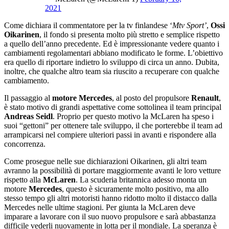
2021
Come dichiara il commentatore per la tv finlandese ‘
Mtv Sport’
,
Ossi
Oikarinen
, il fondo si presenta molto più stretto e semplice rispetto
a quello dell’anno precedente. Ed è impressionante vedere quanto i
cambiamenti regolamentari abbiano modificato le forme. L’obiettivo
era quello di riportare indietro lo sviluppo di circa un anno. Dubita,
inoltre, che qualche altro team sia riuscito a recuperare con qualche
cambiamento.
Il passaggio al
motore Mercedes
, al posto del propulsore
Renault
,
è stato motivo di grandi aspettative come sottolinea il team principal
Andreas Seidl
. Proprio per questo motivo la McLaren ha speso i
suoi “gettoni” per ottenere tale sviluppo, il che porterebbe il team ad
arrampicarsi nel compiere ulteriori passi in avanti e rispondere alla
concorrenza.
Come prosegue nelle sue dichiarazioni Oikarinen, gli altri team
avranno la possibilità di portare maggiormente avanti le loro vetture
rispetto alla
McLaren
. La scuderia britannica adesso monta un
motore
Mercedes
, questo è sicuramente molto positivo, ma allo
stesso tempo gli altri motoristi hanno ridotto molto il distacco dalla
Mercedes nelle ultime stagioni. Per giunta la McLaren deve
imparare a lavorare con il suo nuovo propulsore e sarà abbastanza
difficile vederli nuovamente in lotta per il mondiale. La speranza è