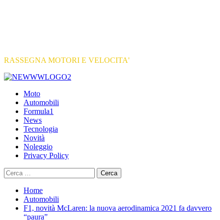
RASSEGNA MOTORI E VELOCITA'
Primary
Menu
Moto
Automobili
Formula1
News
Tecnologia
Novità
Noleggio
Privacy Policy
Ricerca
per:
Home
Automobili
F1, novità McLaren: la nuova aerodinamica 2021 fa davvero
“paura”