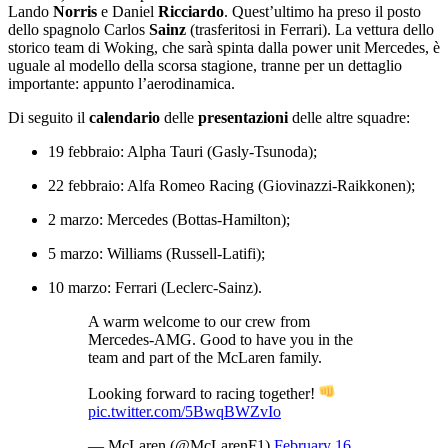
Lando
Norris
e Daniel
Ricciardo
. Quest’ultimo ha preso il posto
dello spagnolo Carlos
Sainz
(trasferitosi in Ferrari). La vettura dello
storico team di Woking, che sarà spinta dalla power unit Mercedes, è
uguale al modello della scorsa stagione, tranne per un dettaglio
importante: appunto l’aerodinamica.
Di seguito il
calendario
delle
presentazioni
delle altre squadre:
19 febbraio: Alpha Tauri (Gasly-Tsunoda);
22 febbraio: Alfa Romeo Racing (Giovinazzi-Raikkonen);
2 marzo: Mercedes (Bottas-Hamilton);
5 marzo: Williams (Russell-Latifi);
10 marzo: Ferrari (Leclerc-Sainz).
A warm welcome to our crew from
Mercedes-AMG. Good to have you in the
team and part of the McLaren family.
Looking forward to racing together!
pic.twitter.com/5BwqBWZvIo
— McLaren (@McLarenF1)
February 16,