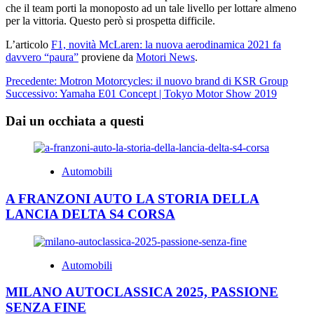
che il team porti la monoposto ad un tale livello per lottare almeno
per la vittoria. Questo però si prospetta difficile.
L’articolo
F1, novità McLaren: la nuova aerodinamica 2021 fa
davvero “paura”
proviene da
Motori News
.
Navigazione
Precedente:
Motron Motorcycles: il nuovo brand di KSR Group
Successivo:
Yamaha E01 Concept | Tokyo Motor Show 2019
articolo
Dai un occhiata a questi
Automobili
A FRANZONI AUTO LA STORIA DELLA
LANCIA DELTA S4 CORSA
Automobili
MILANO AUTOCLASSICA 2025, PASSIONE
SENZA FINE