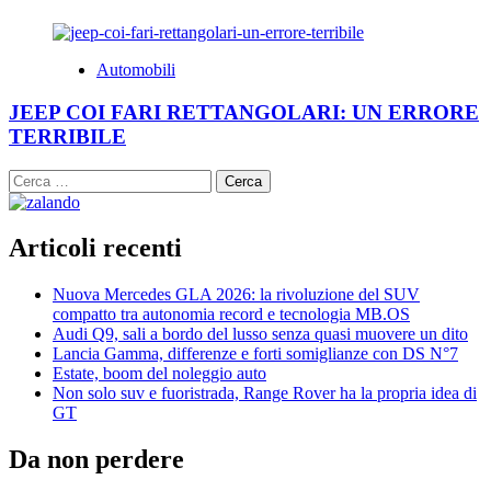
Automobili
JEEP COI FARI RETTANGOLARI: UN ERRORE
TERRIBILE
Ricerca
per:
Articoli recenti
Nuova Mercedes GLA 2026: la rivoluzione del SUV
compatto tra autonomia record e tecnologia MB.OS
Audi Q9, sali a bordo del lusso senza quasi muovere un dito
Lancia Gamma, differenze e forti somiglianze con DS N°7
Estate, boom del noleggio auto
Non solo suv e fuoristrada, Range Rover ha la propria idea di
GT
Da non perdere