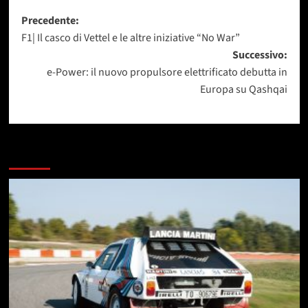
Navigazione
Precedente:
F1| Il casco di Vettel e le altre iniziative “No War”
articolo
Successivo:
e-Power: il nuovo propulsore elettrificato debutta in
Europa su Qashqai
Dai un occhiata a questi