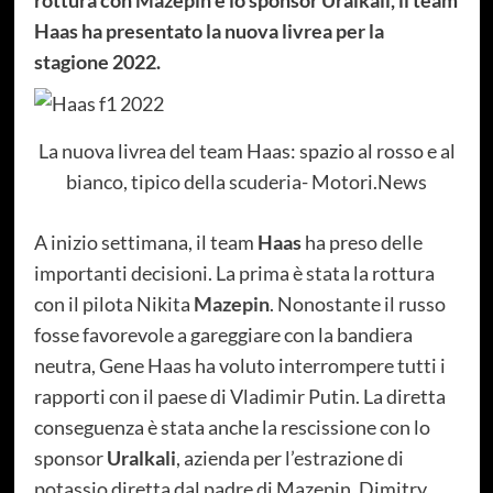
rottura con Mazepin e lo sponsor Uralkali, il team
Haas ha presentato la nuova livrea per la
stagione 2022.
La nuova livrea del team Haas: spazio al rosso e al
bianco, tipico della scuderia- Motori.News
A inizio settimana, il team
Haas
ha preso delle
importanti decisioni. La prima è stata la rottura
con il pilota Nikita
Mazepin
. Nonostante il russo
fosse favorevole a gareggiare con la bandiera
neutra, Gene Haas ha voluto interrompere tutti i
rapporti con il paese di Vladimir Putin. La diretta
conseguenza è stata anche la rescissione con lo
sponsor
Uralkali
, azienda per l’estrazione di
potassio diretta dal padre di Mazepin, Dimitry.