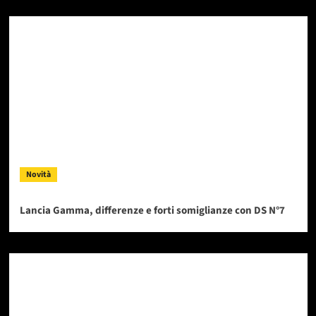
Novità
Lancia Gamma, differenze e forti somiglianze con DS N°7