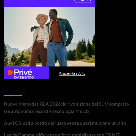
Articoli recenti
Nuova Mercedes GLA 2026: la rivoluzione del SUV compatto
tra autonomia record e tecnologia MB.OS
Audi Q9, sali a bordo del lusso senza quasi muovere un dito
Lancia Gamma, differenze e forti somiglianze con DS N°7