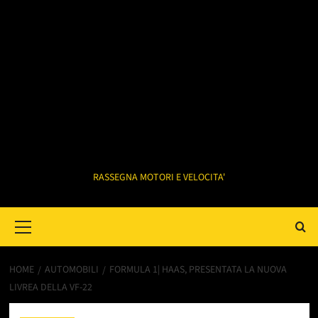
RASSEGNA MOTORI E VELOCITA'
Primary
Menu
HOME
AUTOMOBILI
FORMULA 1| HAAS, PRESENTATA LA NUOVA
LIVREA DELLA VF-22