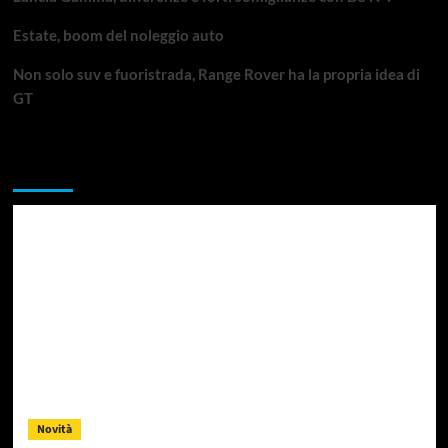
Estate, boom del noleggio auto
Non solo suv e fuoristrada, Range Rover ha la propria idea di
GT
Da non perdere
Novità