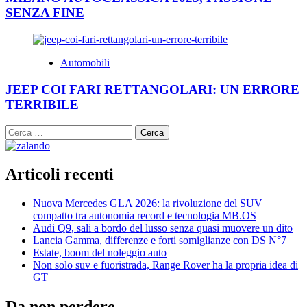
SENZA FINE
Automobili
JEEP COI FARI RETTANGOLARI: UN ERRORE
TERRIBILE
Ricerca
per:
Articoli recenti
Nuova Mercedes GLA 2026: la rivoluzione del SUV
compatto tra autonomia record e tecnologia MB.OS
Audi Q9, sali a bordo del lusso senza quasi muovere un dito
Lancia Gamma, differenze e forti somiglianze con DS N°7
Estate, boom del noleggio auto
Non solo suv e fuoristrada, Range Rover ha la propria idea di
GT
Da non perdere