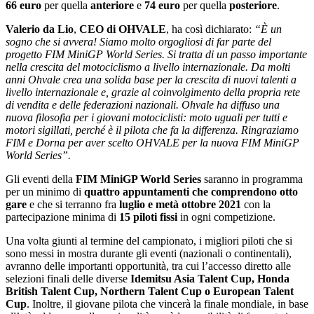
66 euro
per quella
anteriore
e
74 euro
per quella
posteriore
.
Valerio da Lio
,
CEO di OHVALE
, ha così dichiarato:
“È un
sogno che si avvera! Siamo molto orgogliosi di far parte del
progetto FIM MiniGP World Series. Si tratta di un passo importante
nella crescita del motociclismo a livello internazionale. Da molti
anni Ohvale crea una solida base per la crescita di nuovi talenti a
livello internazionale e, grazie al coinvolgimento della propria rete
di vendita e delle federazioni nazionali. Ohvale ha diffuso una
nuova filosofia per i giovani motociclisti: moto uguali per tutti e
motori sigillati, perché è il pilota che fa la differenza. Ringraziamo
FIM e Dorna per aver scelto OHVALE per la nuova FIM MiniGP
World Series”.
Gli eventi della
FIM MiniGP World Series
saranno in programma
per un minimo di
quattro appuntamenti che comprendono otto
gare
e che si terranno fra
luglio e metà ottobre 2021
con la
partecipazione minima di
15 piloti fissi
in ogni competizione.
Una volta giunti al termine del campionato, i migliori piloti che si
sono messi in mostra durante gli eventi (nazionali o continentali),
avranno delle importanti opportunità, tra cui l’accesso diretto alle
selezioni finali delle diverse
Idemitsu Asia Talent Cup, Honda
British Talent Cup, Northern Talent Cup o European Talent
Cup
. Inoltre, il giovane pilota che vincerà la finale mondiale, in base