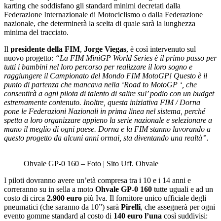
karting che soddisfano gli standard minimi decretati dalla
Federazione Internazionale di Motociclismo o dalla Federazione
nazionale, che determinerà la scelta di quale sarà la lunghezza
minima del tracciato.
Il
presidente della FIM
,
Jorge Viegas
, è così intervenuto sul
nuovo progetto:
“La FIM MiniGP World Series è il primo passo per
tutti i bambini nel loro percorso per realizzare il loro sogno e
raggiungere il Campionato del Mondo FIM MotoGP! Questo è il
punto di partenza che mancava nella ‘Road to MotoGP ‘, che
consentirà a ogni pilota di talento di salire sul’ podio con un budget
estremamente contenuto. Inoltre, questa iniziativa FIM / Dorna
pone le Federazioni Nazionali in prima linea nel sistema, perché
spetta a loro organizzare appieno la serie nazionale e selezionare a
mano il meglio di ogni paese. Dorna e la FIM stanno lavorando a
questo progetto da alcuni anni ormai, sta diventando una realtà”.
Ohvale GP-0 160 – Foto | Sito Uff. Ohvale
I piloti dovranno avere un’età compresa tra i 10 e i 14 anni e
correranno su in sella a moto
Ohvale GP-0 160
tutte uguali e ad un
costo di circa
2.900 euro
più Iva. Il fornitore unico ufficiale degli
pneumatici (che saranno da 10”) sarà
Pirelli
, che assegnerà per ogni
evento gomme standard al costo di
140 euro l’una
così suddivisi: