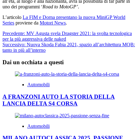
all’età, al luogo e alla nazionalità, avrà la possibilità di far parte in
uno dei programmi ‘
Road to MotoGP’
.
L’articolo
La FIM e Dorna presentano la nuova MiniGP World
Series
proviene da
Motori News
.
Navigazione
Precedente:
MV Agusta svela Dragster 2021: la svolta tecnologica
per la più aggressiva delle naked
articolo
Successivo:
Nuova Skoda Fabia 2021, spazio all’architettura MQB:
tanto in più all’interno
Dai un occhiata a questi
Automobili
A FRANZONI AUTO LA STORIA DELLA
LANCIA DELTA S4 CORSA
Automobili
MILANO AUTOCLASSICA 2025, PASSIONE