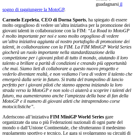
guadagnarsi
il
sogno di raggiungere la MotoGP
.
Carmelo Ezpeleta
,
CEO di Dorna Sports
, ha spiegato di essere
molto orgoglioso di vedere un’altra iniziativa per la promozione dei
giovani talenti in collaborazione con la FIM:
“La Road to MotoGP
è molto importante per noi e sono molto orgoglioso di vedere
un’altra iniziativa aggiunta al nostro portafoglio di promozione dei
talenti, in collaborazione con la FIM. La FIM MiniGP World Series
giocherà un ruolo importante nella standardizzazione della
competizione per i giovani piloti di tutto il mondo, aiutando il loro
talento a brillare a parità di condizioni e creando più opportunità
che mai. Siamo lieti di collaborare a questo nuovo progetto e
vederlo diventare realtà, e non vediamo l’ora di vedere il talento che
emergerà dalla serie in futuro. Si tratta del trampolino di lancio
perfetto per i giovani piloti che stanno appena iniziando la loro
strada verso la MotoGP e non solo ci aiuterà a scoprire i talenti del
futuro, ma aumenteranno anche l’ampiezza della base di fan della
MotoGP e il numero di giovani atleti che intraprendono corse
motociclistiche”.
Aderiscono all’iniziativa
FIM MiniGP World Series
gare
organizzate da una o più Federazioni nazionali di ogni parte del
mondo o dall’Unione Continentale, che sfrutteranno il medesimo
regolamento sportivo e tecnico. Le gara si svolgeranno su circuiti di