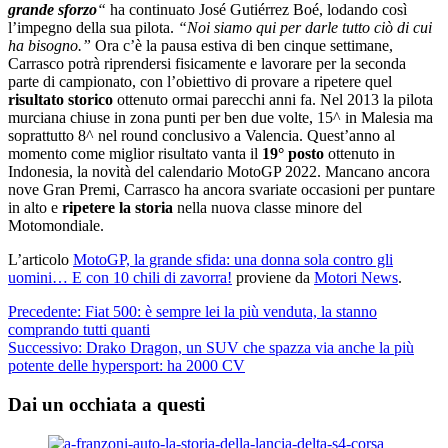
grande sforzo
“
ha continuato José Gutiérrez Boé, lodando così
l’impegno della sua pilota.
“Noi siamo qui per darle tutto ciò di cui
ha bisogno.”
Ora c’è la pausa estiva di ben cinque settimane,
Carrasco potrà riprendersi fisicamente e lavorare per la seconda
parte di campionato, con l’obiettivo di provare a ripetere quel
risultato storico
ottenuto ormai parecchi anni fa. Nel 2013 la pilota
murciana chiuse in zona punti per ben due volte, 15^ in Malesia ma
soprattutto 8^ nel round conclusivo a Valencia. Quest’anno al
momento come miglior risultato vanta il
19° posto
ottenuto in
Indonesia, la novità del calendario MotoGP 2022. Mancano ancora
nove Gran Premi, Carrasco ha ancora svariate occasioni per puntare
in alto e
ripetere la storia
nella nuova classe minore del
Motomondiale.
L’articolo
MotoGP, la grande sfida: una donna sola contro gli
uomini… E con 10 chili di zavorra!
proviene da
Motori News
.
Navigazione
Precedente:
Fiat 500: è sempre lei la più venduta, la stanno
comprando tutti quanti
articolo
Successivo:
Drako Dragon, un SUV che spazza via anche la più
potente delle hypersport: ha 2000 CV
Dai un occhiata a questi