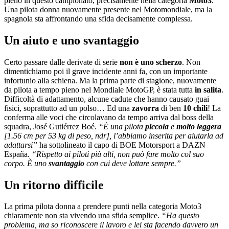
pieno in questo campionato, precisamente nella categoria
Moto3
.
Una pilota donna nuovamente presente nel Motomondiale, ma la
spagnola sta affrontando una sfida decisamente complessa.
Un aiuto e uno svantaggio
Certo passare dalle derivate di serie
non è uno scherzo
. Non
dimentichiamo poi il grave incidente anni fa, con un importante
infortunio alla schiena. Ma la prima parte di stagione, nuovamente
da pilota a tempo pieno nel Mondiale MotoGP, è stata tutta
in salita
.
Difficoltà di adattamento, alcune cadute che hanno causato guai
fisici, soprattutto ad un polso… Ed una
zavorra
di ben
10 chili
! La
conferma alle voci che circolavano da tempo arriva dal boss della
squadra, José Gutiérrez Boé.
“È una pilota
piccola
e
molto leggera
[1.56 cm per 53 kg di peso, ndr], l’abbiamo inserita per aiutarla ad
adattarsi”
ha sottolineato il capo di BOE Motorsport a DAZN
España.
“Rispetto ai piloti più alti, non può fare molto col suo
corpo. È uno
svantaggio
con cui deve lottare sempre.”
Un ritorno difficile
La prima pilota donna a prendere punti nella categoria Moto3
chiaramente non sta vivendo una sfida semplice.
“Ha questo
problema, ma so riconoscere il lavoro e lei sta facendo davvero un