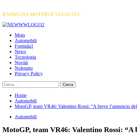
RASSEGNA MOTORI E VELOCITA'
Primary
Menu
Moto
Automobili
Formula1
News
Tecnologia
Novità
Noleggio
Privacy Policy
Ricerca
per:
Home
Automobili
MotoGP, team VR46: Valentino Rossi: “A breve l’annuncio dell
Automobili
MotoGP, team VR46: Valentino Rossi: “A br