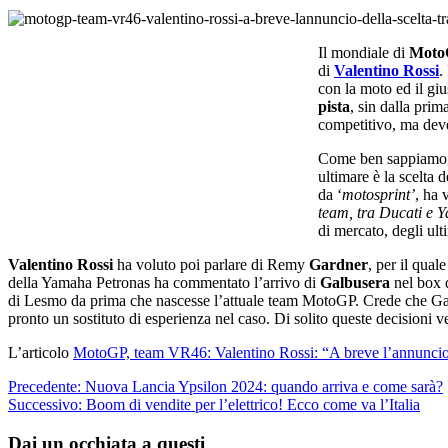
Il mondiale di
Moto
di
Valentino Rossi
.
con la moto ed il gi
pista
, sin dalla prim
competitivo, ma deve
Come ben sappiamo, 
ultimare è la scelta 
da ‘
motosprint’
, ha 
team, tra Ducati e Y
di mercato, degli ult
Valentino Rossi
ha voluto poi parlare di Remy
Gardner
, per il qual
della Yamaha Petronas ha commentato l’arrivo di
Galbusera
nel box 
di Lesmo da prima che nascesse l’attuale team MotoGP. Crede che Galbu
pronto un sostituto di esperienza nel caso. Di solito queste decisioni 
L’articolo
MotoGP, team VR46: Valentino Rossi: “A breve l’annuncio 
Navigazione
Precedente:
Nuova Lancia Ypsilon 2024: quando arriva e come sarà?
Successivo:
Boom di vendite per l’elettrico! Ecco come va l’Italia
articolo
Dai un occhiata a questi