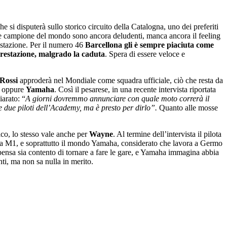
che si disputerà sullo storico circuito della Catalogna, uno dei preferiti
volte campione del mondo sono ancora deludenti, manca ancora il feeling
estazione. Per il numero 46
Barcellona gli è sempre piaciuta come
 prestazione, malgrado la caduta
. Spera di essere veloce e
Rossi
approderà nel Mondiale come squadra ufficiale, ciò che resta da
oppure
Yamaha
. Così il pesarese, in una recente intervista riportata
iarato: “
A giorni dovremmo annunciare con quale moto correrà il
 due piloti dell’Academy, ma è presto per dirlo”.
Quanto alle mosse
ico, lo stesso vale anche per
Wayne
. Al termine dell’intervista il pilota
la M1, e soprattutto il mondo Yamaha, considerato che lavora a Germo
pensa sia contento di tornare a fare le gare, e Yamaha immagina abbia
nti, ma non sa nulla in merito.