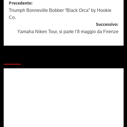
Navigazione
Precedente:
articolo
Triumph Bonneville Bobber “Black Orca” by Hookie
Co.
Successivo:
Yamaha Niken Tour, si parte l’8 maggio da Firenze
Dai un occhiata a questi