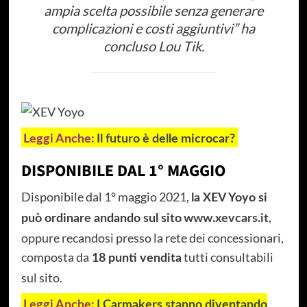
ampia scelta possibile senza generare
complicazioni e costi aggiuntivi”
ha
concluso Lou Tik.
Leggi Anche:
Il futuro è delle microcar?
DISPONIBILE DAL 1° MAGGIO
Disponibile dal 1° maggio 2021,
la XEV Yoyo si
,
può ordinare andando sul sito
www.xevcars.it
oppure recandosi presso la rete dei concessionari,
composta da
tutti consultabili
18 punti vendita
sul sito.
Leggi Anche:
I Carmakers stanno diventando