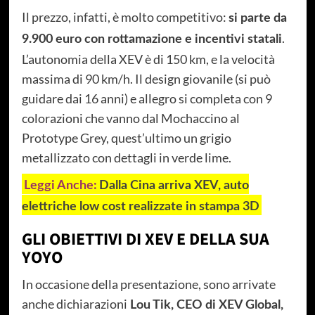
Il prezzo, infatti, è molto competitivo:
si parte da
.
9.900 euro con rottamazione e incentivi statali
L’autonomia della XEV è di 150 km, e la velocità
massima di 90 km/h. Il design giovanile (si può
guidare dai 16 anni) e allegro si completa con 9
colorazioni che vanno dal Mochaccino al
Prototype Grey, quest’ultimo un grigio
metallizzato con dettagli in verde lime.
Leggi Anche:
Dalla Cina arriva XEV, auto
elettriche low cost realizzate in stampa 3D
GLI OBIETTIVI DI XEV E DELLA SUA
YOYO
In occasione della presentazione, sono arrivate
anche dichiarazioni
Lou Tik, CEO di XEV Global,