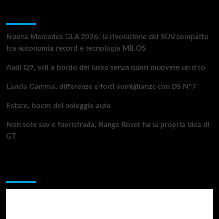
Articoli recenti
Nuova Mercedes GLA 2026: la rivoluzione del SUV compatto
tra autonomia record e tecnologia MB.OS
Audi Q9, sali a bordo del lusso senza quasi muovere un dito
Lancia Gamma, differenze e forti somiglianze con DS N°7
Estate, boom del noleggio auto
Non solo suv e fuoristrada, Range Rover ha la propria idea di
GT
Da non perdere