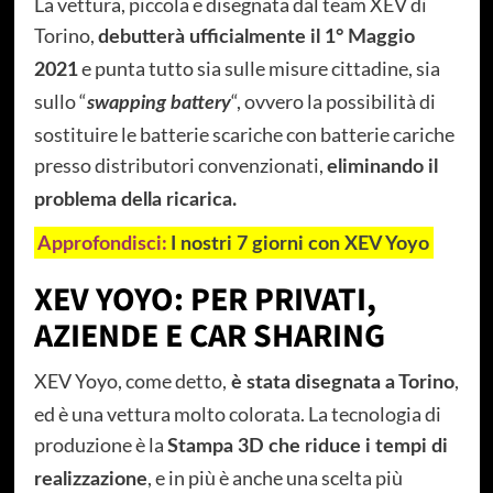
La vettura, piccola e disegnata dal team XEV di
Torino,
debutterà ufficialmente il 1° Maggio
e punta tutto sia sulle misure cittadine, sia
2021
sullo “
“, ovvero la possibilità di
swapping battery
sostituire le batterie scariche con batterie cariche
presso distributori convenzionati,
eliminando il
problema della ricarica.
Approfondisci:
I nostri 7 giorni con XEV Yoyo
XEV YOYO: PER PRIVATI,
AZIENDE E CAR SHARING
XEV Yoyo, come detto,
,
è stata disegnata a Torino
ed è una vettura molto colorata. La tecnologia di
produzione è la
Stampa 3D che riduce i tempi di
, e in più è anche una scelta più
realizzazione