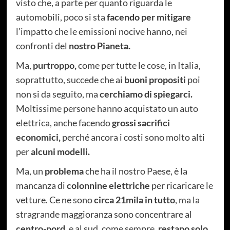
visto che, a parte per quanto riguarda le
automobili, poco si sta
facendo per mitigare
l’impatto che le emissioni nocive hanno, nei
confronti del
nostro Pianeta.
Ma,
purtroppo,
come per tutte le cose, in Italia,
soprattutto, succede che ai
buoni propositi
poi
non si da seguito, ma
cerchiamo di spiegarci.
Moltissime persone hanno acquistato un auto
elettrica, anche facendo
grossi sacrifici
economici,
perché ancora i costi sono molto alti
per
alcuni modelli.
Ma, un
problema
che ha il nostro Paese, è la
mancanza di
colonnine elettriche
per ricaricare le
vetture. Ce ne sono
circa 21mila in tutto
, ma la
stragrande maggioranza sono concentrare al
centro-nord,
e al sud, come sempre,
restano solo