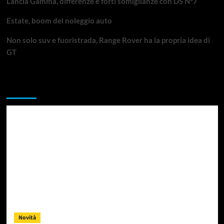
Lancia Gamma, differenze e forti somiglianze con DS N°7
Estate, boom del noleggio auto
Non solo suv e fuoristrada, Range Rover ha la propria idea di
GT
Da non perdere
Novità