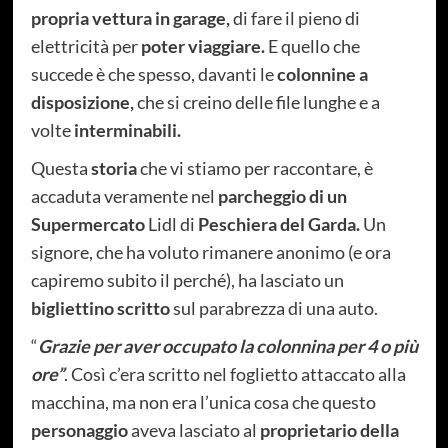
propria vettura in garage,
di fare il pieno di
elettricità per
poter viaggiare.
E quello che
succede è che spesso, davanti le
colonnine a
disposizione,
che si creino delle file lunghe e a
volte
interminabili.
Questa
storia
che vi stiamo per raccontare, è
accaduta veramente nel
parcheggio di un
Supermercato
Lidl di
Peschiera del Garda.
Un
signore, che ha voluto rimanere anonimo (e ora
capiremo subito il perché), ha lasciato un
bigliettino scritto
sul parabrezza di una auto.
“
Grazie per aver occupato la colonnina per 4 o più
ore”
. Così c’era scritto nel foglietto attaccato alla
macchina, ma non era l’unica cosa che questo
personaggio
aveva lasciato al
proprietario della