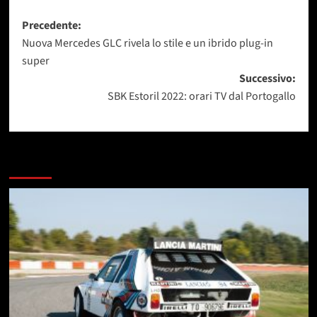
Navigazione
Precedente:
Nuova Mercedes GLC rivela lo stile e un ibrido plug-in
articolo
super
Successivo:
SBK Estoril 2022: orari TV dal Portogallo
Dai un occhiata a questi