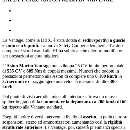
La Vantage, come la DBX, è stata dotata di
sedili sportivi a guscio
e cinture a 6 punti
. La nuova Safety Car per adempiere all’arduo
compito di star davanti alle F1 ha subito anche ulteriori modifiche
per prestazioni ancora migliori.
L’
Aston Martin Vantage
ora sviluppa 25 CV in più, per un totale
di
535 CV
e
685 Nm
di coppia massima. Numeri che tradotti in
prestazioni permettono alla Aston di compiere uno
0-100 km/h
in
3,5 secondi
e di raggiungere una velocità massima di oltre
300
km/h
.
Dal punto di vista aerodinamico all’anteriore si trova un nuovo
splitter in grado di
far
aumentare la deportanza
a 200 km/h di
60
kg
rispetto alla Vantage standard.
Eseguiti inoltre diversi interventi a livello di
assetto
, in particolare su
sospensioni, sterzo ed ammortizzatori aumentando così la
rigidità
strutturale anteriore
. La Vantage, poi, calzerà pneumatici speciali