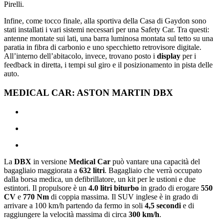
Pirelli.
Infine, come tocco finale, alla sportiva della Casa di Gaydon sono
stati installati i vari sistemi necessari per una Safety Car. Tra questi:
antenne montate sui lati, una barra luminosa montata sul tetto su una
paratia in fibra di carbonio e uno specchietto retrovisore digitale.
All’interno dell’abitacolo, invece, trovano posto i
display
per i
feedback in diretta, i tempi sul giro e il posizionamento in pista delle
auto.
MEDICAL CAR: ASTON MARTIN DBX
La
DBX
in versione
Medical Car
può vantare una capacità del
bagagliaio maggiorata a
632 litri
. Bagagliaio che verrà occupato
dalla borsa medica, un defibrillatore, un kit per le ustioni e due
estintori. Il propulsore è un
4.0 litri biturbo
in grado di erogare
550
CV
e
770 Nm
di coppia massima. Il SUV inglese è in grado di
arrivare a 100 km/h partendo da fermo in soli
4,5 secondi
e di
raggiungere la velocità massima di circa
300 km/h
.