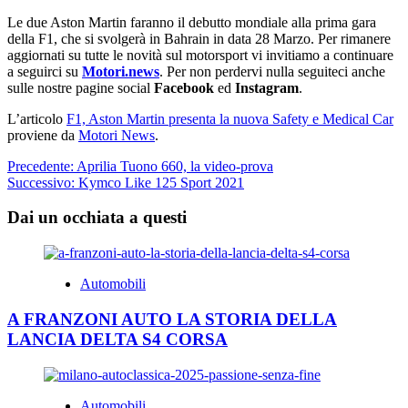
Le due Aston Martin faranno il debutto mondiale alla prima gara
della F1, che si svolgerà in Bahrain in data 28 Marzo. Per rimanere
aggiornati su tutte le novità sul motorsport vi invitiamo a continuare
a seguirci su
Motori.news
. Per non perdervi nulla seguiteci anche
sulle nostre pagine social
Facebook
ed
Instagram
.
L’articolo
F1, Aston Martin presenta la nuova Safety e Medical Car
proviene da
Motori News
.
Navigazione
Precedente:
Aprilia Tuono 660, la video-prova
Successivo:
Kymco Like 125 Sport 2021
articolo
Dai un occhiata a questi
Automobili
A FRANZONI AUTO LA STORIA DELLA
LANCIA DELTA S4 CORSA
Automobili