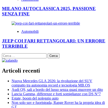
MILANO AUTOCLASSICA 2025, PASSIONE
SENZA FINE
Automobili
JEEP COI FARI RETTANGOLARI: UN ERRORE
TERRIBILE
Ricerca
per:
Articoli recenti
Nuova Mercedes GLA 2026: la rivoluzione del SUV
compatto tra autonomia record e tecnologia MB.OS
Audi Q9, sali a bordo del lusso senza quasi muovere un dito
Lancia Gamma, differenze e forti somiglianze con DS N°7
Estate, boom del noleggio auto
Non solo suv e fuoristrada, Range Rover ha la propria idea di
GT