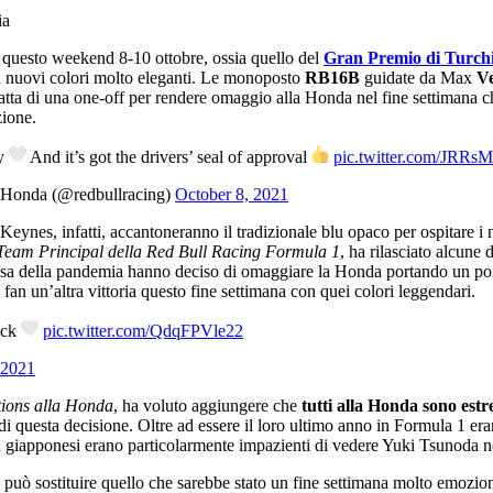
di questo weekend 8-10 ottobre, ossia quello del
Gran Premio di Turch
n nuovi colori molto eleganti. Le monoposto
RB16B
guidate da Max
V
tratta di una one-off per rendere omaggio alla Honda nel fine settimana
zione.
ty
And it’s got the drivers’ seal of approval
pic.twitter.com/JRRs
 Honda (@redbullracing)
October 8, 2021
Keynes, infatti, accantoneranno il tradizionale blu opaco per ospitare i n
Team Principal della Red Bull Racing Formula 1
, ha rilasciato alcune 
usa della pandemia hanno deciso di omaggiare la Honda portando un po’ 
an un’altra vittoria questo fine settimana con quei colori leggendari.
ack
pic.twitter.com/QdqFPVle22
 2021
ions alla Honda
, ha voluto aggiungere che
tutti alla Honda sono est
 questa decisione. Oltre ad essere il loro ultimo anno in Formula 1 era
fan giapponesi erano particolarmente impazienti di vedere Yuki Tsunoda ne
può sostituire quello che sarebbe stato un fine settimana molto emozi