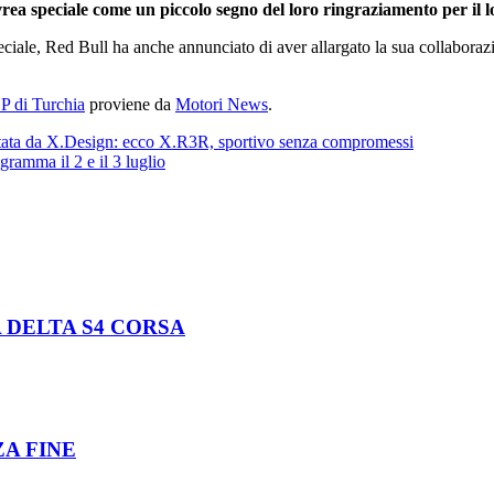
rea speciale come un piccolo segno del loro ringraziamento per il l
speciale, Red Bull ha anche annunciato di aver allargato la sua collabo
GP di Turchia
proviene da
Motori News
.
ttata da X.Design: ecco X.R3R, sportivo senza compromessi
ramma il 2 e il 3 luglio
 DELTA S4 CORSA
ZA FINE