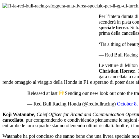
Per l’intera durata 
scenderà in pista co
speciale livrea
. Si 
prima della cancella
‘Tis a thing of beau
— Red Bull Racing
Le vetture di Milton 
Christian Horner
,
gara cancellata a ca
rende omaggio al viaggio della Honda in F1 e sperano di poter dare ai f
Released at last
Sending our new look out onto the tr
— Red Bull Racing Honda (@redbullracing)
October 8,
Koji Watanabe
,
Chief Officer for Brand and Communication Operat
cancellato
, pur comprendendo e condividendo pienamente le ragioni di
entrambe le loro squadre stanno ottenendo ottimi risultati. Inoltre, i 
Watanabe ha poi concluso che sanno bene che una livrea speciale non 