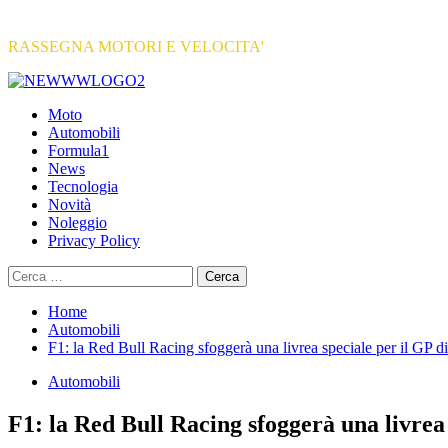
RASSEGNA MOTORI E VELOCITA'
Primary
Menu
Moto
Automobili
Formula1
News
Tecnologia
Novità
Noleggio
Privacy Policy
Ricerca
per:
Home
Automobili
F1: la Red Bull Racing sfoggerà una livrea speciale per il GP d
Automobili
F1: la Red Bull Racing sfoggerà una livrea