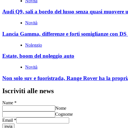
Novità
Audi Q9, sali a bordo del lusso senza quasi muovere 
Novità
Lancia Gamma, differenze e forti somiglianze con DS
Noleggio
Estate, boom del noleggio auto
Novità
Non solo suv e fuoristrada, Range Rover ha la propri
Iscriviti alle news
Name
*
Nome
Cognome
Email
*
invia