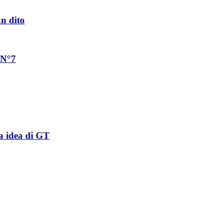
un dito
 N°7
a idea di GT