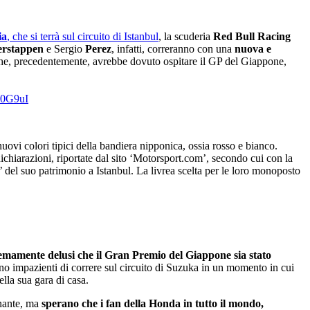
ia
, che si terrà sul circuito di Istanbul
, la scuderia
Red Bull Racing
erstappen
e Sergio
Perez
, infatti, correranno con una
nuova e
 che, precedentemente, avrebbe dovuto ospitare il GP del Giappone,
M0G9uI
uovi colori tipici della bandiera nipponica, ossia rosso e bianco.
dichiarazioni, riportate dal sito ‘Motorsport.com’, secondo cui con la
del suo patrimonio a Istanbul. La livrea scelta per le loro monoposto
remamente delusi che il Gran Premio del Giappone sia stato
no impazienti di correre sul circuito di Suzuka in un momento in cui
lla sua gara di casa.
onante, ma
sperano che i fan della Honda in tutto il mondo,