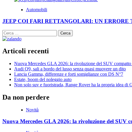
Automobili
JEEP COI FARI RETTANGOLARI: UN ERRORE 
Ricerca
per:
Articoli recenti
Nuova Mercedes GLA 2026: la rivoluzione del SUV compatto 
Audi Q9, sali a bordo del lusso senza quasi muovere un dito
Lancia Gamma, differenze e forti somiglianze con DS N°7
Estate, boom del noleggio auto
Non solo suv e fuoristrada, Range Rover ha la propria idea di
Da non perdere
Novità
Nuova Mercedes GLA 2026: la rivoluzione del SUV c