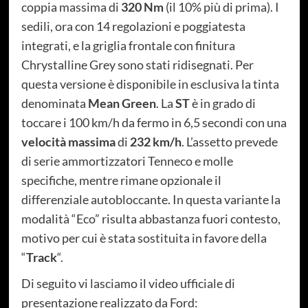
coppia massima di
320 Nm
(il 10% più di prima). I
sedili, ora con 14 regolazioni e poggiatesta
integrati, e la griglia frontale con finitura
Chrystalline Grey sono stati ridisegnati. Per
questa versione è disponibile in esclusiva la tinta
denominata
Mean Green
. La
ST
è in grado di
toccare i 100 km/h da fermo in 6,5 secondi con una
velocità massima
di
232 km/h
. L’assetto prevede
di serie ammortizzatori Tenneco e molle
specifiche, mentre rimane opzionale il
differenziale autobloccante. In questa variante la
modalità “Eco” risulta abbastanza fuori contesto,
motivo per cui è stata sostituita in favore della
“
Track
“.
Di seguito vi lasciamo il video ufficiale di
presentazione realizzato da Ford: