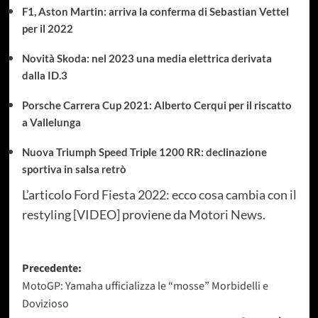
F1, Aston Martin: arriva la conferma di Sebastian Vettel
per il 2022
Novità Skoda: nel 2023 una media elettrica derivata
dalla ID.3
Porsche Carrera Cup 2021: Alberto Cerqui per il riscatto
a Vallelunga
Nuova Triumph Speed Triple 1200 RR: declinazione
sportiva in salsa retrò
L’articolo
Ford Fiesta 2022: ecco cosa cambia con il
restyling [VIDEO]
proviene da
Motori News
.
Navigazione
Precedente:
MotoGP: Yamaha ufficializza le “mosse” Morbidelli e
articolo
Dovizioso