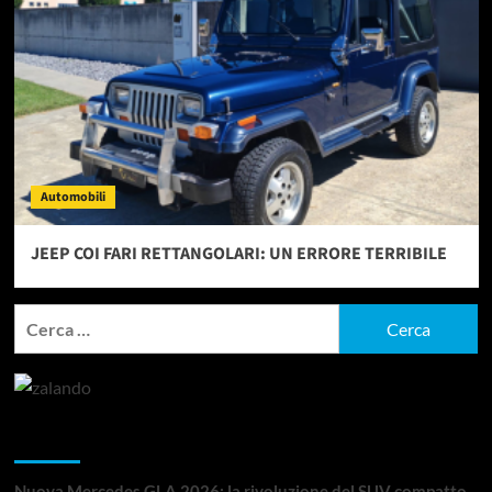
Automobili
JEEP COI FARI RETTANGOLARI: UN ERRORE TERRIBILE
Ricerca
per:
Articoli recenti
Nuova Mercedes GLA 2026: la rivoluzione del SUV compatto