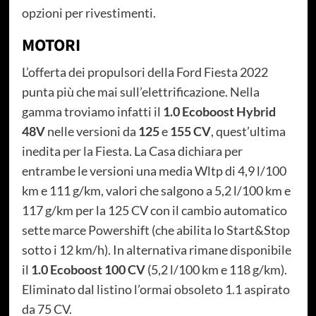
opzioni per rivestimenti.
MOTORI
L’offerta dei propulsori della Ford Fiesta 2022
punta più che mai sull’elettrificazione. Nella
gamma troviamo infatti il
1.0 Ecoboost Hybrid
48V
nelle versioni da
125
e
155 CV
, quest’ultima
inedita per la Fiesta. La Casa dichiara per
entrambe le versioni una media Wltp di 4,9 l/100
km e 111 g/km, valori che salgono a 5,2 l/100 km e
117 g/km per la 125 CV con il cambio automatico
sette marce Powershift (che abilita lo Start&Stop
sotto i 12 km/h). In alternativa rimane disponibile
il
1.0 Ecoboost 100 CV
(5,2 l/100 km e 118 g/km).
Eliminato dal listino l’ormai obsoleto 1.1 aspirato
da 75 CV.