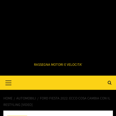
RASSEGNA MOTORI E VELOCITA'
Primary
Menu
HOME
AUTOMOBILI
FORD FIESTA 2022: ECCO COSA CAMBIA CON IL
RESTYLING [VIDEO]