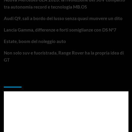
tra autonomia record e tecnologia MB.OS
Audi Q9, sali a bordo del lusso senza quasi muovere un dito
Lancia Gamma, differenze e forti somiglianze con DS N°7
Estate, boom del noleggio auto
Non solo suv e fuoristrada, Range Rover ha la propria idea di
GT
Da non perdere