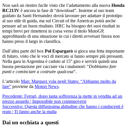
Non sarà un rientro facile visto che l’adattamento alla nuova
Honda
RC213V
è ancora in fase di “download”. Insieme al suo team
guidato da Santi Hernandez dovrà lavorare per adattare il prototipo
al suo stile di guida, ma sul Circuit of the Americas potrà anche
pensare ad un buon risultato. HRC ha bisogno dei suoi risultati in
tempi brevi per rimettersi in corsa verso il titolo MotoGP,
approfittando di una situazione in cui i diretti avversari finora non
hanno preso il largo in classifica.
Dall’altra parte del box
Pol Espargarò
si gioca una fetta importante
di futuro, visto che le voci di mercato si fanno sempre più pressanti.
Nella gara in Argentina è caduto al 15° giro e servirà quindi una
buona prestazione per cacciare via i malumori: “
Dobbiamo fare
punti e cominciare a costruire qualcosa
“.
L’articolo
Marc Marquez vola negli States: “Abbiamo molto da
fare”
proviene da
Motori News
.
Navigazione
Precedente:
Ferrari, dopo tanta sofferenza la mette in vendita ad un
prezzo assurdo | Impossibile non commuoversi
articolo
Successivo:
Questa diffusissima abitudine che hanno i conducenti è
reato | Ti fanno anche la multa
Dai un occhiata a questi