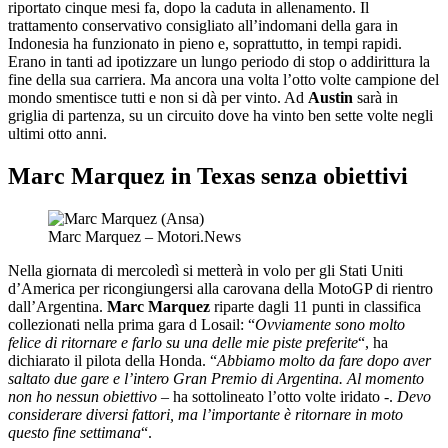
riportato cinque mesi fa, dopo la caduta in allenamento. Il
trattamento conservativo consigliato all’indomani della gara in
Indonesia ha funzionato in pieno e, soprattutto, in tempi rapidi.
Erano in tanti ad ipotizzare un lungo periodo di stop o addirittura la
fine della sua carriera. Ma ancora una volta l’otto volte campione del
mondo smentisce tutti e non si dà per vinto. Ad
Austin
sarà in
griglia di partenza, su un circuito dove ha vinto ben sette volte negli
ultimi otto anni.
Marc Marquez in Texas senza obiettivi
Marc Marquez – Motori.News
Nella giornata di mercoledì si metterà in volo per gli Stati Uniti
d’America per ricongiungersi alla carovana della MotoGP di rientro
dall’Argentina.
Marc Marquez
riparte dagli 11 punti in classifica
collezionati nella prima gara d Losail: “
Ovviamente sono molto
felice di ritornare e farlo su una delle mie piste preferite
“, ha
dichiarato il pilota della Honda. “
Abbiamo molto da fare dopo aver
saltato due gare e l’intero Gran Premio di Argentina. Al momento
non ho nessun obiettivo
– ha sottolineato l’otto volte iridato -.
Devo
considerare diversi fattori, ma l’importante è ritornare in moto
questo fine settimana
“.