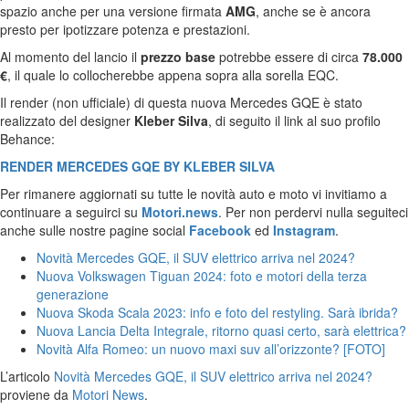
spazio anche per una versione firmata
AMG
, anche se è ancora
presto per ipotizzare potenza e prestazioni.
Al momento del lancio il
prezzo base
potrebbe essere di circa
78.000
€
, il quale lo collocherebbe appena sopra alla sorella EQC.
Il render (non ufficiale) di questa nuova Mercedes GQE è stato
realizzato del designer
Kleber Silva
, di seguito il link al suo profilo
Behance:
RENDER MERCEDES GQE BY KLEBER SILVA
Per rimanere aggiornati su tutte le novità auto e moto vi invitiamo a
continuare a seguirci su
Motori.news
. Per non perdervi nulla seguiteci
anche sulle nostre pagine social
Facebook
ed
Instagram
.
Novità Mercedes GQE, il SUV elettrico arriva nel 2024?
Nuova Volkswagen Tiguan 2024: foto e motori della terza
generazione
Nuova Skoda Scala 2023: info e foto del restyling. Sarà ibrida?
Nuova Lancia Delta Integrale, ritorno quasi certo, sarà elettrica?
Novità Alfa Romeo: un nuovo maxi suv all’orizzonte? [FOTO]
L’articolo
Novità Mercedes GQE, il SUV elettrico arriva nel 2024?
proviene da
Motori News
.