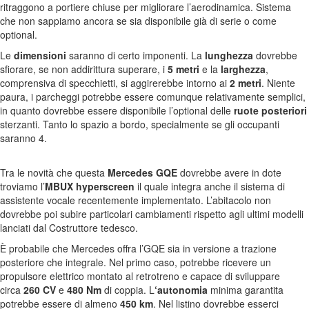
ritraggono a portiere chiuse per migliorare l’aerodinamica. Sistema
che non sappiamo ancora se sia disponibile già di serie o come
optional.
Le
dimensioni
saranno di certo imponenti. La
lunghezza
dovrebbe
sfiorare, se non addirittura superare, i
5 metri
e la
larghezza
,
comprensiva di specchietti, si aggirerebbe intorno ai
2 metri
. Niente
paura, i parcheggi potrebbe essere comunque relativamente semplici,
in quanto dovrebbe essere disponibile l’optional delle
ruote posteriori
sterzanti. Tanto lo spazio a bordo, specialmente se gli occupanti
saranno 4.
Tra le novità che questa
Mercedes GQE
dovrebbe avere in dote
troviamo l’
MBUX
hyperscreen
il quale integra anche il sistema di
assistente vocale recentemente implementato. L’abitacolo non
dovrebbe poi subire particolari cambiamenti rispetto agli ultimi modelli
lanciati dal Costruttore tedesco.
È probabile che Mercedes offra l’GQE sia in versione a trazione
posteriore che integrale. Nel primo caso, potrebbe ricevere un
propulsore elettrico montato al retrotreno e capace di sviluppare
circa
260 CV
e
480 Nm
di coppia. L
‘autonomia
minima garantita
potrebbe essere di almeno
450 km
. Nel listino dovrebbe esserci