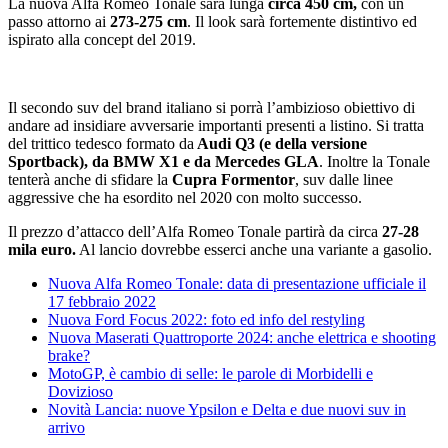
La nuova Alfa Romeo Tonale sarà lunga
circa 450 cm,
con un
passo attorno ai
273-275 cm
. Il look sarà fortemente distintivo ed
ispirato alla concept del 2019.
Il secondo suv del brand italiano si porrà l’ambizioso obiettivo di
andare ad
insidiare avversarie importanti presenti a listino. Si tratta
del trittico tedesco formato da
Audi Q3 (e della versione
Sportback), da BMW X1 e da Mercedes GLA
. Inoltre la Tonale
tenterà anche di sfidare la
Cupra Formentor
, suv dalle linee
aggressive che ha esordito nel 2020 con molto successo.
Il prezzo d’attacco dell’Alfa Romeo Tonale partirà da circa
27-28
mila euro.
Al lancio dovrebbe esserci anche una variante a gasolio.
Nuova Alfa Romeo Tonale: data di presentazione ufficiale il
17 febbraio 2022
Nuova Ford Focus 2022: foto ed info del restyling
Nuova Maserati Quattroporte 2024: anche elettrica e shooting
brake?
MotoGP, è cambio di selle: le parole di Morbidelli e
Dovizioso
Novità Lancia: nuove Ypsilon e Delta e due nuovi suv in
arrivo