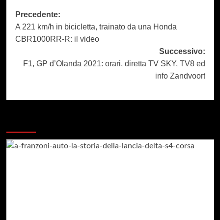
Navigazione
Precedente:
A 221 km/h in bicicletta, trainato da una Honda
articolo
CBR1000RR-R: il video
Successivo:
F1, GP d’Olanda 2021: orari, diretta TV SKY, TV8 ed
info Zandvoort
Dai un occhiata a questi