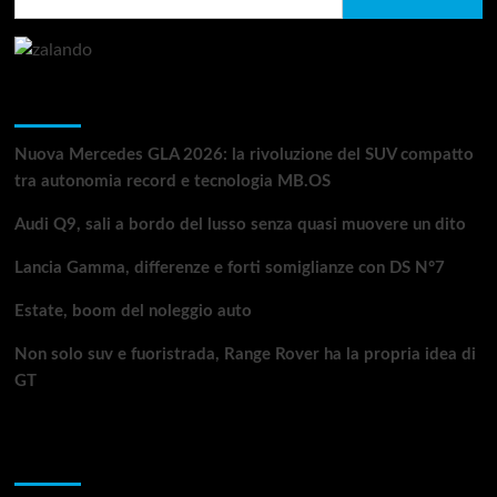
per:
Articoli recenti
Nuova Mercedes GLA 2026: la rivoluzione del SUV compatto
tra autonomia record e tecnologia MB.OS
Audi Q9, sali a bordo del lusso senza quasi muovere un dito
Lancia Gamma, differenze e forti somiglianze con DS N°7
Estate, boom del noleggio auto
Non solo suv e fuoristrada, Range Rover ha la propria idea di
GT
Da non perdere