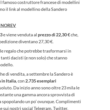
l famoso costruttore francese di modellini
mo il link al modellino della Sandero
 NOREV
43
e viene venduta al
prezzo di 22,30 €
che,
 spedizione diventano 27,30 €.
e regalo che potrebbe trasformarsi in
 tanti dacisti (e non solo) che stanno
modello.
iche di vendita, a settembre la Sandero è
in Italia
, con
2.735 esemplari
oluto. Da inizio anno sono oltre 23 mila le
stante una gamma ancora sprovvista di
 sta spopolando un po’ ovunque. Complimenti
 sui nostri social Telegram, Twitter,