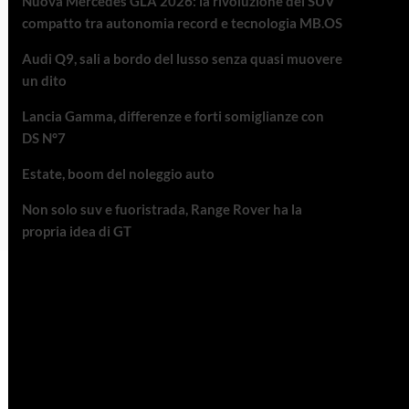
Nuova Mercedes GLA 2026: la rivoluzione del SUV
compatto tra autonomia record e tecnologia MB.OS
Audi Q9, sali a bordo del lusso senza quasi muovere
un dito
Lancia Gamma, differenze e forti somiglianze con
DS N°7
Estate, boom del noleggio auto
Non solo suv e fuoristrada, Range Rover ha la
propria idea di GT