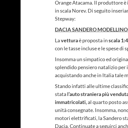
Orange Atacama. Il produttore è i
in scala Norev. Di seguito inseria
Stepway:
DACIA SANDERO MODELLINO
La
vettura
è proposta in
scala 1:
con le tasse incluse e le spese di
Insomma un simpatico ed original
splendido pensiero natalizio per i
acquistando anche in Italia tale 
Stando infatti alle ultime classif
stata
l’auto straniera più venduta 
immatricolati,
al quarto posto ass
unità consegnate. Insomma, nono
motori elettrificati, la Sandero
Dacia. Continuate a seguirci anche