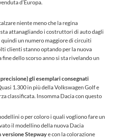
 venduta d’Europa.
alzare niente meno che la regina
 sta attanagliando i costruttori di auto dagli
n quindi un numero maggiore di circuiti
olti clienti stanno optando per la nuova
a fine dello scorso anno si sta rivelando un
 precisione) gli esemplari consegnati
Quasi 1.300 in più della Volkswagen Golf e
terza classificata. Insomma Dacia con questo
modellini o per coloro i quali vogliono fare un
ovato il modellino della nuova Dacia
a
versione Stepway
e con la colorazione