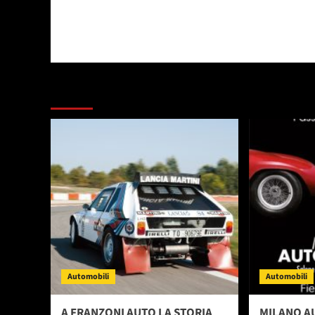
Dai un occhiata a questi
Automobili
Automobili
A FRANZONI AUTO LA STORIA
MILANO A