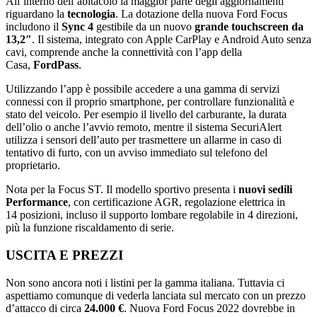
All’interno dell’abitacolo la maggior parte degli aggiornamenti
riguardano la
tecnologia
. La dotazione della nuova Ford Focus
includono il
Sync 4
gestibile da un nuovo
grande touchscreen da
13,2″
. Il sistema, integrato con Apple CarPlay e Android Auto senza
cavi, comprende anche la connettività con l’app della
Casa,
FordPass
.
Utilizzando l’app è possibile accedere a una gamma di servizi
connessi con il proprio smartphone, per controllare funzionalità e
stato del veicolo. Per esempio il livello del carburante, la durata
dell’olio o anche l’avvio remoto, mentre il sistema SecuriAlert
utilizza i sensori dell’auto per trasmettere un allarme in caso di
tentativo di furto, con un avviso immediato sul telefono del
proprietario.
Nota per la Focus ST. Il modello sportivo presenta i
nuovi sedili
Performance
, con certificazione AGR, regolazione elettrica in
14 posizioni, incluso il supporto lombare regolabile in 4 direzioni,
più la funzione riscaldamento di serie.
USCITA E PREZZI
Non sono ancora noti i listini per la gamma italiana. Tuttavia ci
aspettiamo comunque di vederla lanciata sul mercato con un prezzo
d’attacco di circa
24.000 €
. Nuova Ford Focus 2022 dovrebbe in