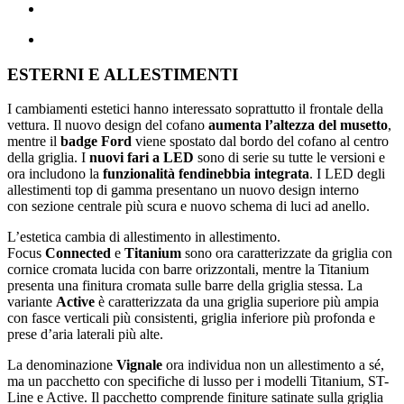
ESTERNI E ALLESTIMENTI
I cambiamenti estetici hanno interessato soprattutto il frontale della
vettura. Il nuovo design del cofano
aumenta l’altezza del musetto
,
mentre il
badge Ford
viene spostato dal bordo del cofano al centro
della griglia. I
nuovi fari a LED
sono di serie su tutte le versioni e
ora includono la
funzionalità fendinebbia integrata
. I LED degli
allestimenti top di gamma presentano un nuovo design interno
con sezione centrale più scura e nuovo schema di luci ad anello.
L’estetica cambia di allestimento in allestimento.
Focus
Connected
e
Titanium
sono ora caratterizzate da griglia con
cornice cromata lucida con barre orizzontali, mentre la Titanium
presenta una finitura cromata sulle barre della griglia stessa. La
variante
Active
è caratterizzata da una griglia superiore più ampia
con fasce verticali più consistenti, griglia inferiore più profonda e
prese d’aria laterali più alte.
La denominazione
Vignale
ora individua non un allestimento a sé,
ma un pacchetto con specifiche di lusso per i modelli Titanium, ST-
Line e Active. Il pacchetto comprende finiture satinate sulla griglia