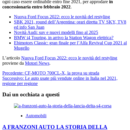
ogni caso essere ordinabile entro fine 2021, per approdare
in
concessionaria entro febbraio 2022
.
Nuova Ford Focus 2022: ecco le novità del restyling
SBK 2021, round dell’Argentina: orari diretta TV SKY, TV8
ed info San Juan
Novità Audi: suv e nuovi modelli fino al 2025
BMW i4 Touring, in arrivo la Station Wagon elettrica?
Ebimotors Classic: gran finale per l’Alfa Revival Cup 2021 al
Mugello
L’articolo
Nuova Ford Focus 2022: ecco le novità del restyling
proviene da
Motori News
.
Navigazione
Precedente:
CF-MOTO 700CL-X, la prova su strada
Successivo:
Le auto usate più vendute online in Italia nel 2021,
articolo
regione per regione
Dai un occhiata a questi
Automobili
A FRANZONI AUTO LA STORIA DELLA