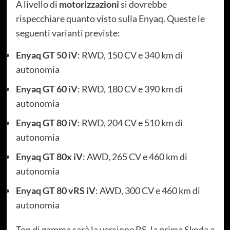
A livello di
motorizzazioni
si dovrebbe
rispecchiare quanto visto sulla Enyaq. Queste le
seguenti varianti previste:
Enyaq GT 50 iV
: RWD, 150 CV e 340 km di
autonomia
Enyaq
GT
60 iV
: RWD, 180 CV e 390 km di
autonomia
Enyaq
GT
80 iV
: RWD, 204 CV e 510 km di
autonomia
Enyaq
GT
80x iV
: AWD, 265 CV e 460 km di
autonomia
Enyaq
GT
80 vRS iV
: AWD, 300 CV e 460 km di
autonomia
Top di gamma sarà la versione RS, la prima Skoda a