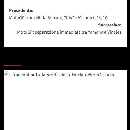
Navigazione
Precedente:
MotoGP: cancellata Sepang, “bis” a Misano il 24/10
articolo
Successivo:
MotoGP: separazione immediata tra Yamaha e Vinales
Dai un occhiata a questi