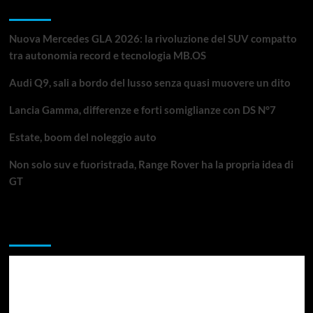
Articoli recenti
Nuova Mercedes GLA 2026: la rivoluzione del SUV compatto
tra autonomia record e tecnologia MB.OS
Audi Q9, sali a bordo del lusso senza quasi muovere un dito
Lancia Gamma, differenze e forti somiglianze con DS N°7
Estate, boom del noleggio auto
Non solo suv e fuoristrada, Range Rover ha la propria idea di
GT
Da non perdere