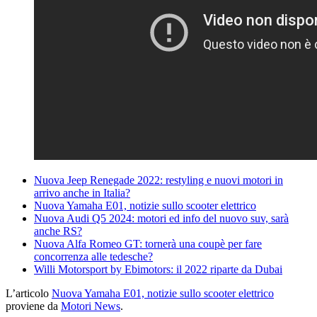
Nuova Jeep Renegade 2022: restyling e nuovi motori in
arrivo anche in Italia?
Nuova Yamaha E01, notizie sullo scooter elettrico
Nuova Audi Q5 2024: motori ed info del nuovo suv, sarà
anche RS?
Nuova Alfa Romeo GT: tornerà una coupè per fare
concorrenza alle tedesche?
Willi Motorsport by Ebimotors: il 2022 riparte da Dubai
L’articolo
Nuova Yamaha E01, notizie sullo scooter elettrico
proviene da
Motori News
.