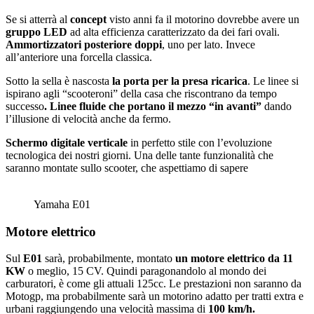
Se si atterrà al
concept
visto anni fa il motorino dovrebbe avere un
gruppo LED
ad alta efficienza caratterizzato da dei fari ovali.
Ammortizzatori posteriore doppi
, uno per lato. Invece
all’anteriore una forcella classica.
Sotto la sella è nascosta
la porta per la presa ricarica
. Le linee si
ispirano agli “scooteroni” della casa che riscontrano da tempo
successo
. Linee fluide che portano il mezzo “in avanti”
dando
l’illusione di velocità anche da fermo.
Schermo digitale verticale
in perfetto stile con l’evoluzione
tecnologica dei nostri giorni. Una delle tante funzionalità che
saranno montate sullo scooter, che aspettiamo di sapere
Yamaha E01
Motore elettrico
Sul
E01
sarà, probabilmente, montato
un motore elettrico da 11
KW
o meglio, 15 CV. Quindi paragonandolo al mondo dei
carburatori, è come gli attuali 125cc. Le prestazioni non saranno da
Motogp, ma probabilmente sarà un motorino adatto per tratti extra e
urbani raggiungendo una velocità massima di
100 km/h.