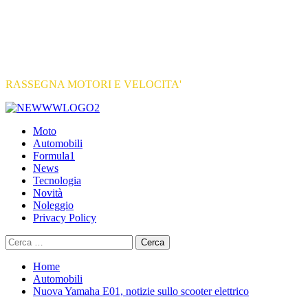
RASSEGNA MOTORI E VELOCITA'
Primary
Menu
Moto
Automobili
Formula1
News
Tecnologia
Novità
Noleggio
Privacy Policy
Ricerca
per:
Home
Automobili
Nuova Yamaha E01, notizie sullo scooter elettrico