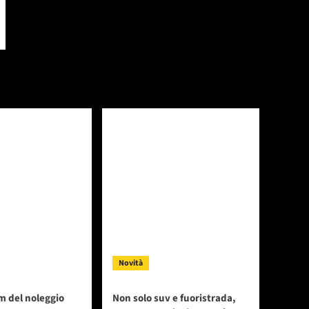
Novità
m del noleggio
Non solo suv e fuoristrada,