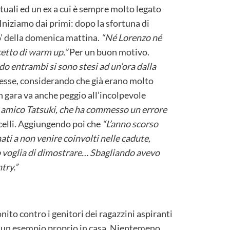
ttuali ed un ex a cui è sempre molto legato
Iniziamo dai primi: dopo la sfortuna di
io’ della domenica mattina.
“Né Lorenzo né
cetto di warm up.”
Per un buon motivo.
o entrambi si sono stesi ad un’ora dalla
esse, considerando che già erano molto
in gara va anche peggio all’incolpevole
 amico Tatsuki, che ha commesso un errore
lli. Aggiungendo poi che
“L’anno scorso
ti a non venire coinvolti nelle cadute,
o voglia di dimostrare… Sbagliando avevo
try.”
nito contro i genitori dei ragazzini aspiranti
da un esempio proprio in casa. Nientemeno