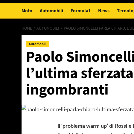
Moto
Automobili
Formula1
News
Tecnolo
HOME
AUTOMOBILI
PAOLO SIMONCELLI PARLA CHIARO, L’U
Automobili
Paolo Simoncelli
l’ultima sferzata
ingombranti
Il ‘problema warm up’ di Rossi e F