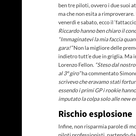
ben tre piloti, ovvero i due suoi a
ma che non esita a rimproverare. 
venerdì e sabato, ecco il ‘fattacc
Riccardo hanno ben chiaro il con
“Immaginatevi la mia faccia quand
gara!”
Non la migliore delle prem
indietro tutt’e due in griglia. Ma 
Lorenzo Fellon.
“Steso dal nostro
al 3° giro”
ha commentato Simonce
scrivevo che eravamo stati fortuna
essendo i primi GP i rookie hann
imputato la colpa solo alle new en
Rischio esplosione
Infine, non risparmia parole di mo
piloti professionisti, partendo 