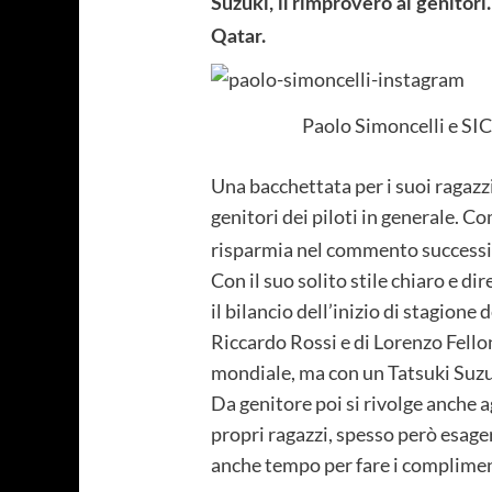
Suzuki, il rimprovero ai genitor
Qatar.
Paolo Simoncelli e S
Una bacchettata per i suoi ragazzi,
genitori dei piloti in generale. 
risparmia nel commento successiv
Con il suo solito stile chiaro e di
il bilancio dell’inizio di stagione 
Riccardo Rossi e di Lorenzo Fello
mondiale, ma con un Tatsuki Suzuki
Da genitore poi si rivolge anche a
propri ragazzi, spesso però esage
anche tempo per fare i complimen