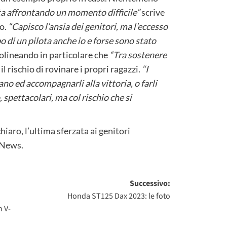
ta affrontando un momento difficile”
scrive
do.
“Capisco l’ansia dei genitori, ma l’eccesso
 di un pilota anche io e forse sono stato
olineando in particolare che
“Tra sostenere
l rischio di rovinare i propri ragazzi.
“I
no ed accompagnarli alla vittoria, o farli
, spettacolari, ma col rischio che si
hiaro, l’ultima sferzata ai genitori
 News
.
Successivo:
Honda ST125 Dax 2023: le foto
n V-