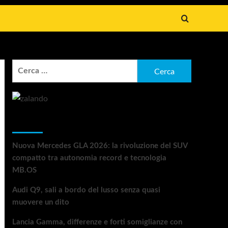
Ricerca
per:
Articoli recenti
Nuova Mercedes GLA 2026: la rivoluzione del SUV
compatto tra autonomia record e tecnologia
MB.OS
Audi Q9, sali a bordo del lusso senza quasi
muovere un dito
Lancia Gamma, differenze e forti somiglianze con