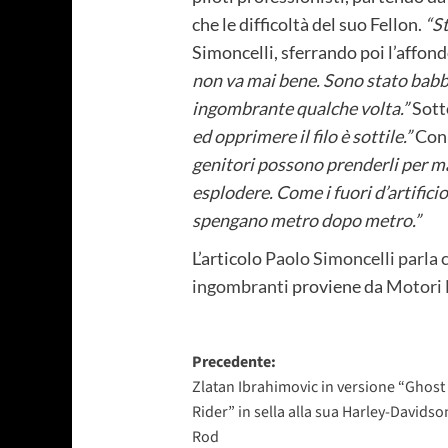
che le difficoltà del suo Fellon.
“S
Simoncelli, sferrando poi l’affon
non va mai bene. Sono stato babbo
ingombrante qualche volta.”
Sott
ed opprimere il filo è sottile.”
Con i
genitori possono prenderli per ma
esplodere. Come i fuori d’artificio
spengano metro dopo metro.”
L’articolo
Paolo Simoncelli parla c
ingombranti
proviene da
Motori
Navigazione
Precedente:
Zlatan Ibrahimovic in versione “Ghost
articolo
Rider” in sella alla sua Harley-Davidso
Rod