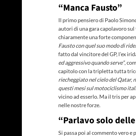
“Manca Fausto”
Il primo pensiero di Paolo Simonce
autori di una gara capolavoro sul 
chiaramente una forte componen
Fausto con quel suo modo di rider
fatto dal vincitore del GP, l’ex ir
ed aggressivo quando serve”
, com
capitolo con la tripletta tutta tri
riecheggiato nel cielo del Qatar, 
questi mesi sul motociclismo ital
vicino ad esserlo. Ma il tris per 
nelle nostre forze.
“Parlavo solo dell
Si passa poi al commento vero e 