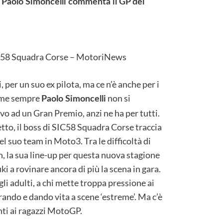
i. Paolo Simoncelli commenta il GP del
IC58 Squadra Corse – MotoriNews
 per un suo ex pilota, ma ce n’è anche per i
Come sempre
non si
Paolo Simoncelli
o ad un Gran Premio, anzi ne ha per tutti.
retto, il boss di SIC58 Squadra Corse traccia
del suo team in Moto3. Tra le difficoltà di
n, la sua line-up per questa nuova stagione
 a rovinare ancora di più la scena in gara.
gli adulti, a chi mette troppa pressione ai
rando e dando vita a scene ‘estreme’. Ma c’è
ti ai ragazzi MotoGP.