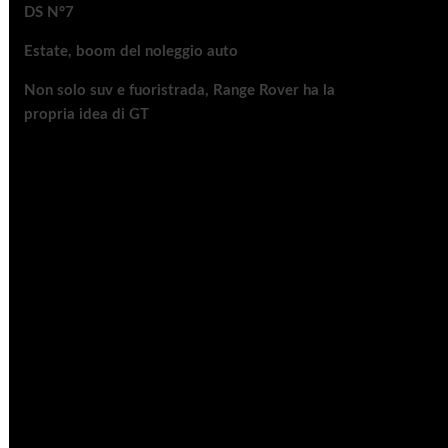
DS N°7
Estate, boom del noleggio auto
Non solo suv e fuoristrada, Range Rover ha la
propria idea di GT