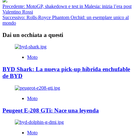
Navigazione
Precedente:
MotoGP, shakedown e test in Malesia: inizia l’era post
Valentino Rossi
articolo
Successivo:
Rolls-Royce Phantom Orchid: un esemplare unico al
mondo
Dai un occhiata a questi
Moto
BYD Shark: La nueva pick-up híbrida enchufable
de BYD
Moto
Peugeot E-208 GTi: Nace una leyenda
Moto