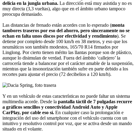
delicia en la jungla urbana.
La dirección está muy asistida y no es
muy directa (3,3 vueltas), algo que en el ámbito urbano tampoco
preocupa demasiado.
Las distancias de frenado están acordes con lo esperado (
monta
tambores traseros por eso del ahorro, pero sinceramente no se
echan en falta unos discos por efectividad y rendimiento
). Se
detiene por completo desde 100 km/h en 38 metros, y eso que los
neumáticos son también modestos, 165/70 R14 firmados por
Linglong. Por cierto tienen mérito las llantas porque son de plástico,
aunque lo disimulan de verdad. Fuera del ámbito ‘callejero’ la
carrocería tiende a balancear por el carácter amable de la suspensión,
mientras que la insonorización también sufre en parte debido a los
recortes para ajustar el precio (72 decibelios a 120 km/h).
Y en un vehículo de estas características no puede faltar un sistema
multimedia acorde. Desde la
pantalla táctil de 7 pulgadas recurre
a gráficos sencillos y conectividad Android Auto y Apple
CarPlay, por cable eso sí.
En cualquier caso la prolongación e
integración del uso del smartphone con el vehículo cuenta con un
intuitivo y resolutivo control por voz, que se activa desde un mando
situado en el volante.