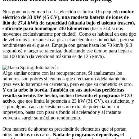
Nos ponemos en marcha. La elección es única. Un pequeño
motor
eléctrico de 33 kW (45 CV), una modesta batería de iones de
litio de 27,4 kWh de capacidad (situada bajo el asiento trasero),
suficiente para homologar 230 kilómetros
(hasta 314 si nos
movemos exclusivamente por ciudad). Como es habitual en este tipo
de vehículos la respuesta al pisar el acelerador es inmediata, pero su
rendimiento es el que es. Empuja con ganas hasta los 70 km/h (9,3
segundos) y luego se ralentiza, duplicando ese tiempo para llegar a
los 100 km/h (la velocidad máxima es de 125 km/h).
Algo similar ocurre con las recuperaciones. Si analizamos los
números, son pobres si tenemos que efectuar un adelantamiento
(rara vez lo haremos en carretera), pero es que su cometido es otro.
Y en la urbe lo borda. También en sus autovías periféricas
resulta solvente. De hecho, incluso llevando el programa ECO
activo,
que nos limita la potencia a 23 kW (31 CV), es suficiente, y
si por alguna causa necesitamos un extra de potencia por un
imprevisto, basta con pisar a fondo el acelerador y al instante
volverá a surgir su máximo rendimiento.
Otra manera de ahorrar es prescindir de elementos que sí portan
otros modelos más caros.
Nada de programas deportivos, el