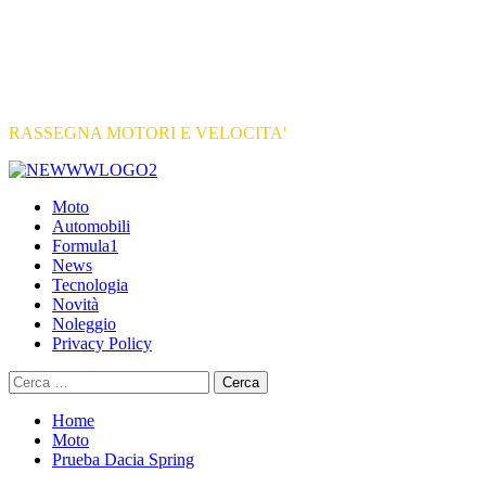
RASSEGNA MOTORI E VELOCITA'
Primary
Menu
Moto
Automobili
Formula1
News
Tecnologia
Novità
Noleggio
Privacy Policy
Ricerca
per:
Home
Moto
Prueba Dacia Spring