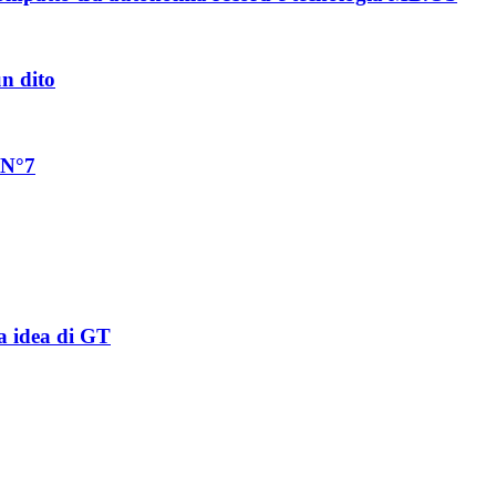
un dito
 N°7
a idea di GT