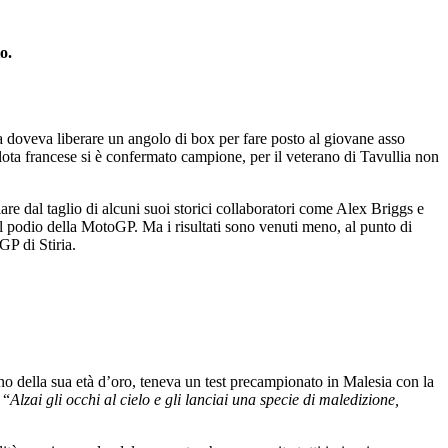
o.
a doveva liberare un angolo di box per fare posto al giovane asso
pilota francese si è confermato campione, per il veterano di Tavullia non
re dal taglio di alcuni suoi storici collaboratori come Alex Briggs e
 al podio della MotoGP. Ma i risultati sono venuti meno, al punto di
GP di Stiria.
no della sua età d’oro, teneva un test precampionato in Malesia con la
 “
Alzai gli occhi al cielo e gli lanciai una specie di maledizione,