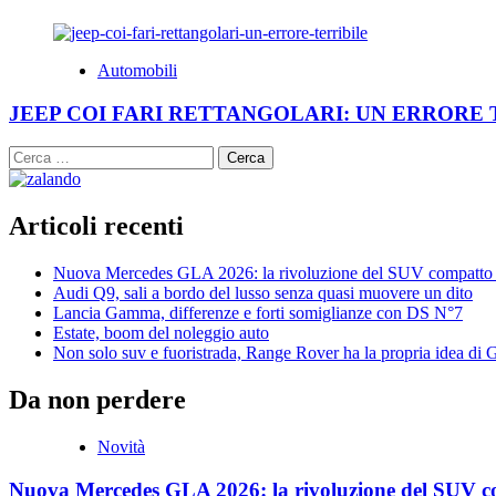
Automobili
JEEP COI FARI RETTANGOLARI: UN ERRORE 
Ricerca
per:
Articoli recenti
Nuova Mercedes GLA 2026: la rivoluzione del SUV compatto 
Audi Q9, sali a bordo del lusso senza quasi muovere un dito
Lancia Gamma, differenze e forti somiglianze con DS N°7
Estate, boom del noleggio auto
Non solo suv e fuoristrada, Range Rover ha la propria idea di
Da non perdere
Novità
Nuova Mercedes GLA 2026: la rivoluzione del SUV c