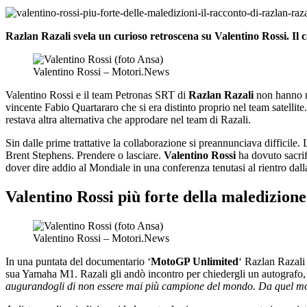
Razlan Razali svela un curioso retroscena su Valentino Rossi. Il c
Valentino Rossi – Motori.News
Valentino Rossi e il team Petronas SRT di
Razlan Razali
non hanno ma
vincente Fabio Quartararo che si era distinto proprio nel team satellite
restava altra alternativa che approdare nel team di Razali.
Sin dalle prime trattative la collaborazione si preannunciava difficile
Brent Stephens. Prendere o lasciare.
Valentino Rossi
ha dovuto sacrif
dover dire addio al Mondiale in una conferenza tenutasi al rientro dalla 
Valentino Rossi più forte della maledizione
Valentino Rossi – Motori.News
In una puntata del documentario ‘
MotoGP Unlimited
‘ Razlan Razali 
sua Yamaha M1. Razali gli andò incontro per chiedergli un autografo,
augurandogli di non essere mai più campione del mondo. Da quel mom