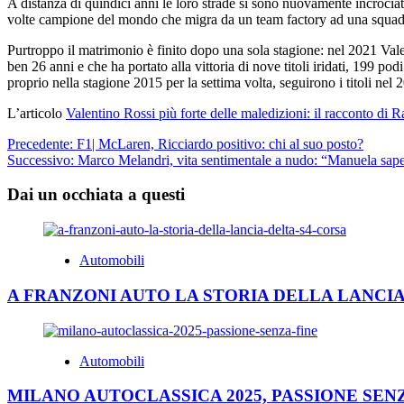
A distanza di quindici anni le loro strade si sono nuovamente incrociat
volte campione del mondo che migra da un team factory ad una squadra
Purtroppo il matrimonio è finito dopo una sola stagione: nel 2021 Valen
ben 26 anni e che ha portato alla vittoria di nove titoli iridati, 199 
proprio nella stagione 2015 per la settima volta, seguirono i titoli nel
L’articolo
Valentino Rossi più forte delle maledizioni: il racconto di 
Navigazione
Precedente:
F1| McLaren, Ricciardo positivo: chi al suo posto?
Successivo:
Marco Melandri, vita sentimentale a nudo: “Manuela sap
articolo
Dai un occhiata a questi
Automobili
A FRANZONI AUTO LA STORIA DELLA LANCIA
Automobili
MILANO AUTOCLASSICA 2025, PASSIONE SEN