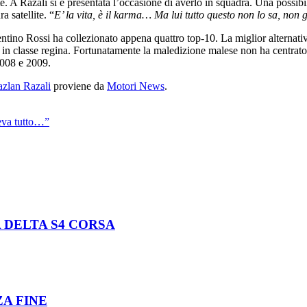
e. A Razali si è presentata l’occasione di averlo in squadra. Una possibi
 satellite. “
E’ la vita, è il karma… Ma lui tutto questo non lo sa, non 
tino Rossi ha collezionato appena quattro top-10. La miglior alternativa
podi in classe regina. Fortunatamente la maledizione malese non ha centra
 2008 e 2009.
Razlan Razali
proviene da
Motori News
.
eva tutto…”
 DELTA S4 CORSA
ZA FINE