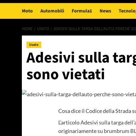
Moto
Automobili
Formula1
News
Tecnolo
HOME
USATO
ADESIVI SULLA TARGA DELL’AUTO: PERCHÉ SO
Usato
Adesivi sulla tar
sono vietati
Cosa dice il Codice della Strada su
L’articolo
Adesivi sulla targa dell
originariamente su
brumbrum B