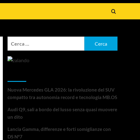
Ricerca
per:
Articoli recenti
Nuova Mercedes GLA 2026: la rivoluzione del SUV
compatto tra autonomia record e tecnologia MB.OS
Audi Q9, sali a bordo del lusso senza quasi muovere
un dito
Lancia Gamma, differenze e forti somiglianze con
DS N°7