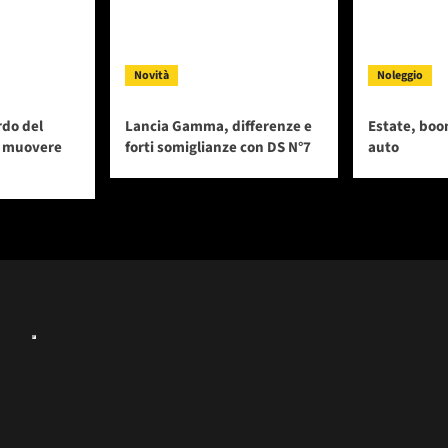
Novità
Noleggio
rdo del
Lancia Gamma, differenze e
Estate, boo
i muovere
forti somiglianze con DS N°7
auto