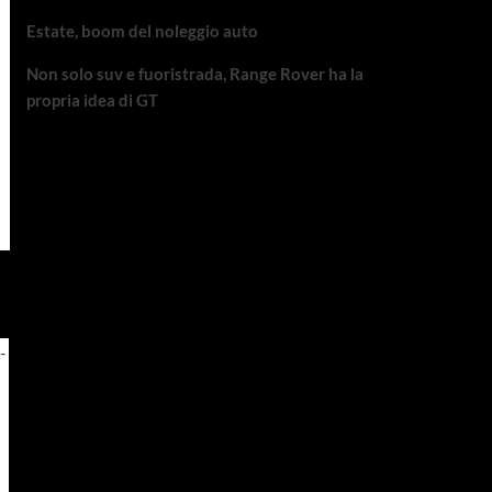
Estate, boom del noleggio auto
Non solo suv e fuoristrada, Range Rover ha la
propria idea di GT