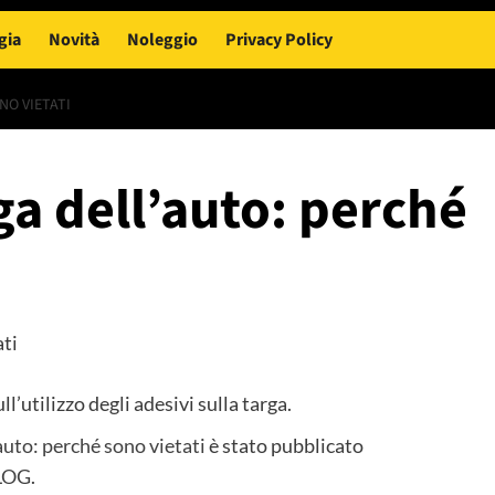
gia
Novità
Noleggio
Privacy Policy
NO VIETATI
ga dell’auto: perché
ll’utilizzo degli adesivi sulla targa.
’auto: perché sono vietati
è stato pubblicato
LOG
.