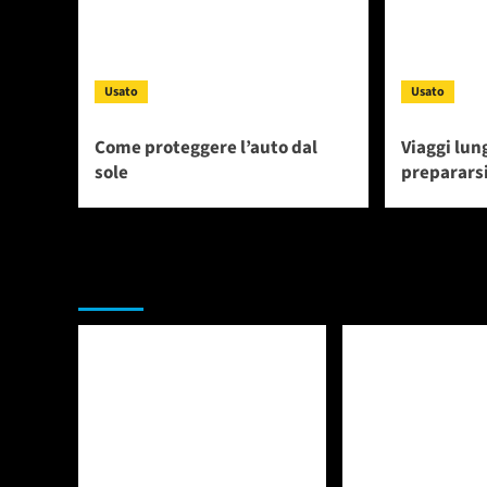
Usato
Usato
Come proteggere l’auto dal
Viaggi lun
sole
prepararsi
Da non perdere