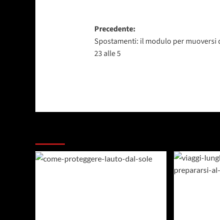
Navigazione
Precedente:
Spostamenti: il modulo per muoversi 
articolo
23 alle 5
Dai un occhiata a questi