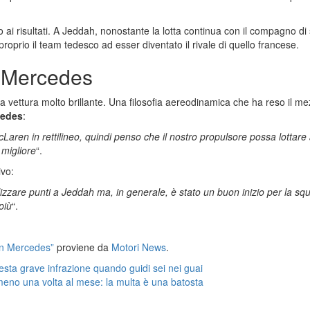
to ai risultati. A Jeddah, nonostante la lotta continua con il compagno d
roprio il team tedesco ad esser diventato il rivale di quello francese.
o Mercedes
una vettura molto brillante. Una filosofia aereodinamica che ha reso il m
edes
:
Laren in rettilineo, quindi penso che il nostro propulsore possa lottar
migliore
“.
vo:
lizzare punti a Jeddah ma, in generale, è stato un buon inizio per la s
più
“.
con Mercedes”
proviene da
Motori News
.
esta grave infrazione quando guidi sei nei guai
lmeno una volta al mese: la multa è una batosta