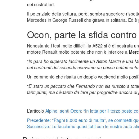
nei costruttori.
Il potenziale della vettura, però, sembra superiore rispet
Mercedes in George Russell che girava in solitaria. Ed è p
Ocon, parte la sfida contr
Nonostante i test molto difficili, la A522 si è dimostrata 
motore Renault molto potente che non è inferiore a
Merc
“
In gara ho superato facilmente un Aston Martin e una Mc
nei confronti del secondo avevamo un passo nettamente 
Un commento che risalta un doppio weekend molto positi
“
E’ stato un peccato che Fernando non sia riuscito a tota
tanti punti, ma c’è tanto da fare per progredire ancora di 
L’articolo
Alpine, senti Ocon: “In lotta per il terzo posto 
Navigazione
Precedente:
“Paghi 8.000 euro di multa”, se commetti qu
Successivo:
Lo facciamo quasi tutti con le nostre auto a
articolo