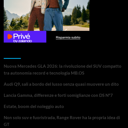
Articoli recenti
Nuova Mercedes GLA 2026: la rivoluzione del SUV compatto
tra autonomia record e tecnologia MB.OS
Audi Q9, sali a bordo del lusso senza quasi muovere un dito
Lancia Gamma, differenze e forti somiglianze con DS N°7
Estate, boom del noleggio auto
Non solo suv e fuoristrada, Range Rover ha la propria idea di
GT