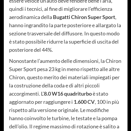
essere veloce un’auto deve fendere bene l’aria,
quindi i tecnici, al fine di migliorare l’efficienza
aerodinamica della
Bugatti Chiron Super Sport
,
hanno ingrandito la parte posteriore e allargato la
sezione trasversale del diffusore. In questo modo
è stato possibile ridurre la superficie di uscita del
posteriore del 44%.
Nonostante l’aumento delle dimensioni, la Chiron
Super Sport pesa 23 kg in meno rispetto alle altre
Chiron, questo merito dei materiali impiegati per
la costruzione della coda e di altri piccoli
accorgimenti. L’
8.0 W16 quadriturbo
è stato
aggiornato per raggiungere i
1.600 CV
, 100 in più
rispetto alla versione originale. Le modifiche
hanno coinvolto le turbine, le testate e la pompa
dell’olio. Il regime massimo di rotazione è salito a