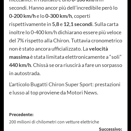
secondi. Hanno ancor più dell’incredibile però lo
0-200 km/h
e lo
0-300 km/h
, coperti
rispettivamente in
5,8
e
12,1 secondi
. Sulla carta
inoltre lo 0-400 km/h dichiarano essere più veloce
del 7% rispetto alla Chiron. Tuttavia cronometrico
non è stato ancora ufficializzato. La
velocità
massima
è stata limitata elettronicamente a “soli”
440 km/h
. Chissà se ora riuscirà a fare un sorpasso
in autostrada.
L’articolo
Bugatti Chiron Super Sport: prestazioni
e lusso al top
proviene da
Motori News
.
Navigazione
Precedente:
200 milioni di chilometri con vetture elettriche
articolo
Successivo: