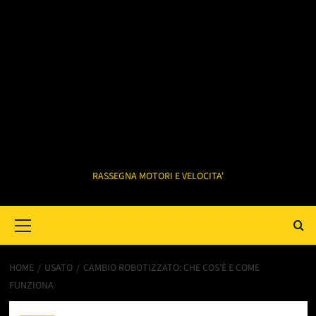
RASSEGNA MOTORI E VELOCITA'
Primary
Menu
HOME
USATO
CAMBIO ROBOTIZZATO: CHE COS’È E COME
FUNZIONA