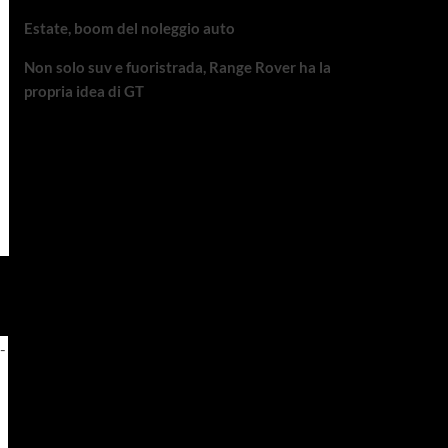
Estate, boom del noleggio auto
Non solo suv e fuoristrada, Range Rover ha la
propria idea di GT