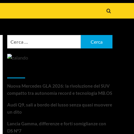
Ricerca
per:
Articoli recenti
Nuova Mercedes GLA 2026: la rivoluzione del SUV
compatto tra autonomia record e tecnologia MB.OS
Audi Q9, sali a bordo del lusso senza quasi muovere
un dito
Lancia Gamma, differenze e forti somiglianze con
DS N°7