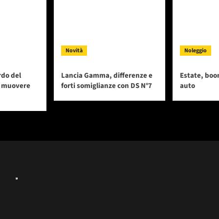
Novità
Noleggio
rdo del
Lancia Gamma, differenze e
Estate, boo
i muovere
forti somiglianze con DS N°7
auto