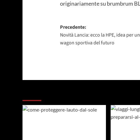
originariamente su brumbrum B
Navigazione
Precedente:
Novità Lancia: ecco la HPE, idea per u
articolo
wagon sportiva del futuro
Dai un occhiata a questi