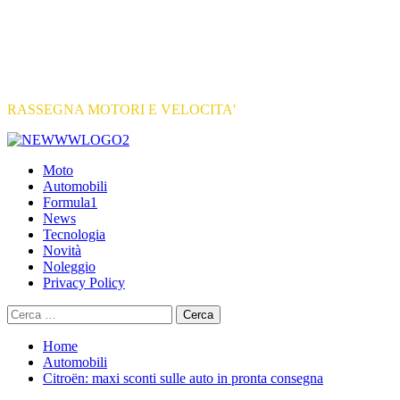
RASSEGNA MOTORI E VELOCITA'
Primary
Menu
Moto
Automobili
Formula1
News
Tecnologia
Novità
Noleggio
Privacy Policy
Ricerca
per:
Home
Automobili
Citroën: maxi sconti sulle auto in pronta consegna