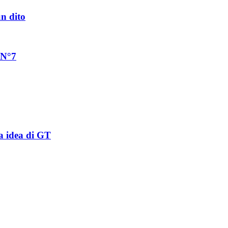
un dito
 N°7
a idea di GT