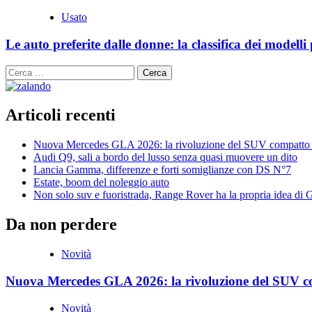
Usato
Le auto preferite dalle donne: la classifica dei modelli
Ricerca
per:
Articoli recenti
Nuova Mercedes GLA 2026: la rivoluzione del SUV compatto 
Audi Q9, sali a bordo del lusso senza quasi muovere un dito
Lancia Gamma, differenze e forti somiglianze con DS N°7
Estate, boom del noleggio auto
Non solo suv e fuoristrada, Range Rover ha la propria idea di
Da non perdere
Novità
Nuova Mercedes GLA 2026: la rivoluzione del SUV c
Novità