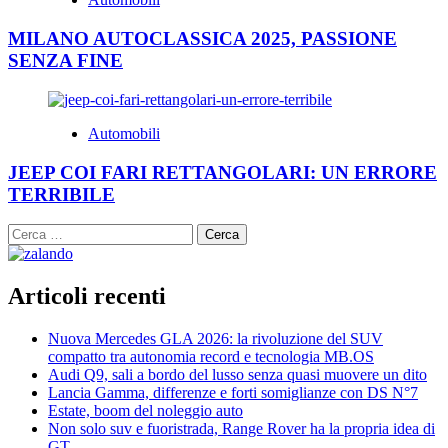
MILANO AUTOCLASSICA 2025, PASSIONE
SENZA FINE
Automobili
JEEP COI FARI RETTANGOLARI: UN ERRORE
TERRIBILE
Ricerca
per:
Articoli recenti
Nuova Mercedes GLA 2026: la rivoluzione del SUV
compatto tra autonomia record e tecnologia MB.OS
Audi Q9, sali a bordo del lusso senza quasi muovere un dito
Lancia Gamma, differenze e forti somiglianze con DS N°7
Estate, boom del noleggio auto
Non solo suv e fuoristrada, Range Rover ha la propria idea di
GT