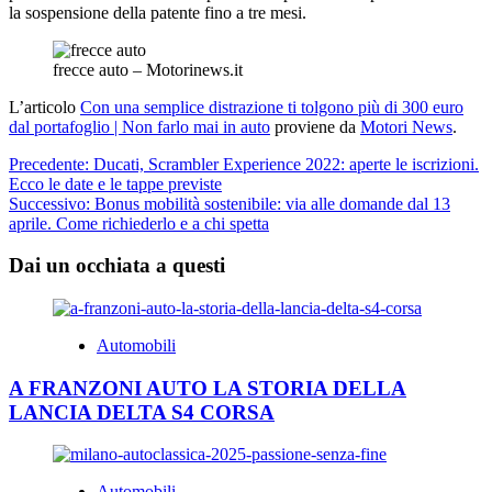
la sospensione della patente fino a tre mesi.
frecce auto – Motorinews.it
L’articolo
Con una semplice distrazione ti tolgono più di 300 euro
dal portafoglio | Non farlo mai in auto
proviene da
Motori News
.
Navigazione
Precedente:
Ducati, Scrambler Experience 2022: aperte le iscrizioni.
Ecco le date e le tappe previste
articolo
Successivo:
Bonus mobilità sostenibile: via alle domande dal 13
aprile. Come richiederlo e a chi spetta
Dai un occhiata a questi
Automobili
A FRANZONI AUTO LA STORIA DELLA
LANCIA DELTA S4 CORSA
Automobili