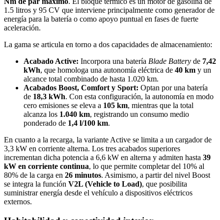
Nm de par máximo
. El bloque térmico es un motor de gasolina de
1.5 litros y 95 CV que interviene principalmente como generador de
energía para la batería o como apoyo puntual en fases de fuerte
aceleración.
La gama se articula en torno a dos capacidades de almacenamiento:
Acabado Active:
Incorpora una batería
Blade Battery
de
7,42
kWh
, que homologa una autonomía eléctrica de
40 km
y un
alcance total combinado de hasta 1.020 km.
Acabados Boost, Comfort y Sport:
Optan por una batería
de
18,3 kWh
. Con esta configuración, la autonomía en modo
cero emisiones se eleva a
105 km
, mientras que la total
alcanza los
1.040 km
, registrando un consumo medio
ponderado de
1,4 l/100 km
.
En cuanto a la recarga, la variante Active se limita a un cargador de
3,3 kW en corriente alterna. Los tres acabados superiores
incrementan dicha potencia a 6,6 kW en alterna y admiten hasta
39
kW en corriente continua
, lo que permite completar del 10% al
80% de la carga en
26 minutos
. Asimismo, a partir del nivel Boost
se integra la función
V2L (Vehicle to Load)
, que posibilita
suministrar energía desde el vehículo a dispositivos eléctricos
externos.