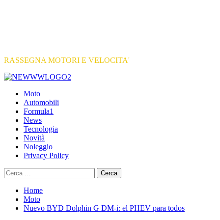
RASSEGNA MOTORI E VELOCITA'
Primary
Menu
Moto
Automobili
Formula1
News
Tecnologia
Novità
Noleggio
Privacy Policy
Ricerca
per:
Home
Moto
Nuevo BYD Dolphin G DM-i: el PHEV para todos