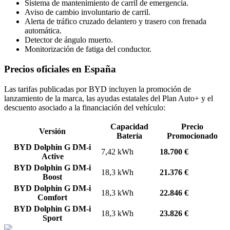
Sistema de mantenimiento de carril de emergencia.
Aviso de cambio involuntario de carril.
Alerta de tráfico cruzado delantero y trasero con frenada
automática.
Detector de ángulo muerto.
Monitorización de fatiga del conductor.
Precios oficiales en España
Las tarifas publicadas por BYD incluyen la promoción de
lanzamiento de la marca, las ayudas estatales del Plan Auto+ y el
descuento asociado a la financiación del vehículo:
Capacidad
Precio
Versión
Batería
Promocionado
BYD Dolphin G DM-i
7,42 kWh
18.700 €
Active
BYD Dolphin G DM-i
18,3 kWh
21.376 €
Boost
BYD Dolphin G DM-i
18,3 kWh
22.846 €
Comfort
BYD Dolphin G DM-i
18,3 kWh
23.826 €
Sport