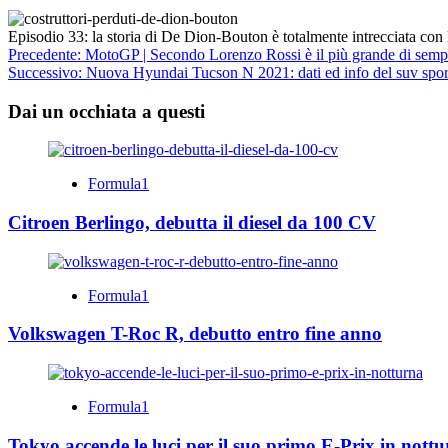
Episodio 33: la storia di De Dion-Bouton è totalmente intrecciata con l
Navigazione
Precedente:
MotoGP | Secondo Lorenzo Rossi è il più grande di semp
Successivo:
Nuova Hyundai Tucson N 2021: dati ed info del suv spor
articolo
Dai un occhiata a questi
Formula1
Citroen Berlingo, debutta il diesel da 100 CV
Formula1
Volkswagen T-Roc R, debutto entro fine anno
Formula1
Tokyo accende le luci per il suo primo E-Prix in nott