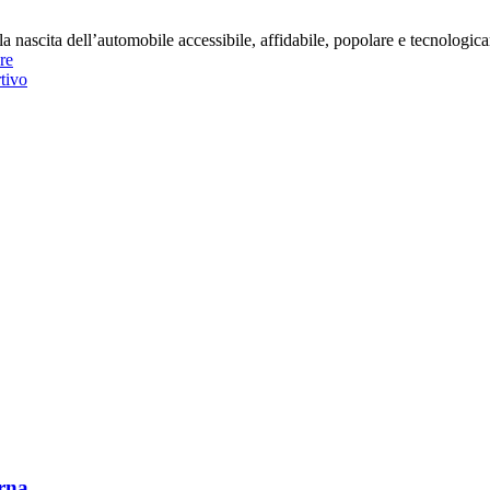
a nascita dell’automobile accessibile, affidabile, popolare e tecnologic
re
tivo
urna