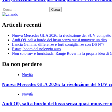
Ricerca
per:
Articoli recenti
Nuova Mercedes GLA 2026: la rivoluzione del SUV compatto 
Audi Q9, sali a bordo del lusso senza quasi muovere un dito
Lancia Gamma, differenze e forti somiglianze con DS N°7
Estate, boom del noleggio auto
Non solo suv e fuoristrada, Range Rover ha la propria idea di
Da non perdere
Novità
Nuova Mercedes GLA 2026: la rivoluzione del SUV c
Novità
Audi Q9, sali a bordo del lusso senza quasi muovere 