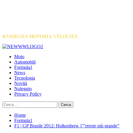
RASSEGNA MOTORI E VELOCITA'
Primary
Menu
Moto
Automobili
Formula1
News
Tecnologia
Novità
Noleggio
Privacy Policy
Ricerca
per:
Home
Formula1
F1 | GP Brasile 2012: Hulkenberg, l’”errore più grande”