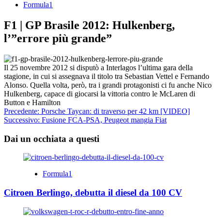
Formula1
F1 | GP Brasile 2012: Hulkenberg,
l’”errore più grande”
Il 25 novembre 2012 si disputò a Interlagos l’ultima gara della
stagione, in cui si assegnava il titolo tra Sebastian Vettel e Fernando
Alonso. Quella volta, però, tra i grandi protagonisti ci fu anche Nico
Hulkenberg, capace di giocarsi la vittoria contro le McLaren di
Button e Hamilton
Navigazione
Precedente:
Porsche Taycan: di traverso per 42 km [VIDEO]
Successivo:
Fusione FCA-PSA, Peugeot mangia Fiat
articolo
Dai un occhiata a questi
Formula1
Citroen Berlingo, debutta il diesel da 100 CV