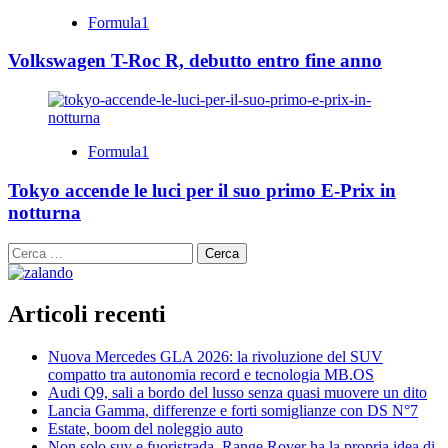
Formula1
Volkswagen T-Roc R, debutto entro fine anno
Formula1
Tokyo accende le luci per il suo primo E-Prix in
notturna
Ricerca
per:
Articoli recenti
Nuova Mercedes GLA 2026: la rivoluzione del SUV
compatto tra autonomia record e tecnologia MB.OS
Audi Q9, sali a bordo del lusso senza quasi muovere un dito
Lancia Gamma, differenze e forti somiglianze con DS N°7
Estate, boom del noleggio auto
Non solo suv e fuoristrada, Range Rover ha la propria idea di