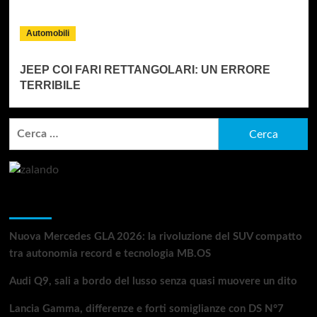
Automobili
JEEP COI FARI RETTANGOLARI: UN ERRORE
TERRIBILE
Ricerca
per:
Articoli recenti
Nuova Mercedes GLA 2026: la rivoluzione del SUV compatto
tra autonomia record e tecnologia MB.OS
Audi Q9, sali a bordo del lusso senza quasi muovere un dito
Lancia Gamma, differenze e forti somiglianze con DS N°7