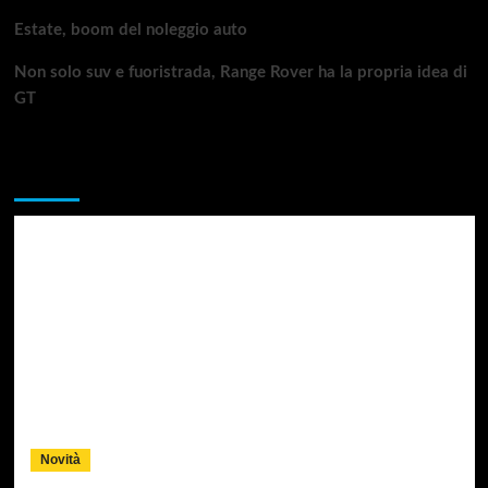
Estate, boom del noleggio auto
Non solo suv e fuoristrada, Range Rover ha la propria idea di
GT
Da non perdere
Novità