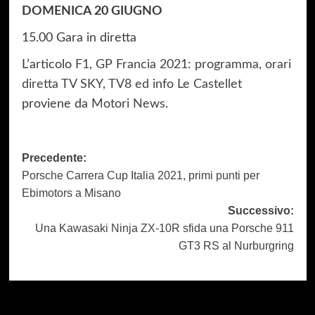
DOMENICA 20 GIUGNO
15.00 Gara in diretta
L’articolo
F1, GP Francia 2021: programma, orari
diretta TV SKY, TV8 ed info Le Castellet
proviene da
Motori News
.
Navigazione
Precedente:
Porsche Carrera Cup Italia 2021, primi punti per
articolo
Ebimotors a Misano
Successivo:
Una Kawasaki Ninja ZX-10R sfida una Porsche 911
GT3 RS al Nurburgring
Dai un occhiata a questi