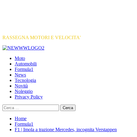
RASSEGNA MOTORI E VELOCITA'
Primary
Menu
Moto
Automobili
Formula1
News
Tecnologia
Novità
Noleggio
Privacy Policy
Ricerca
per:
Home
Formula1
F1 | Imola a trazione Mercedes, incognita Verstappen