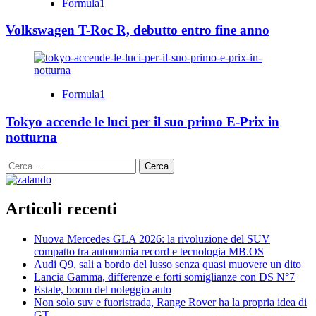
Formula1
Volkswagen T-Roc R, debutto entro fine anno
Formula1
Tokyo accende le luci per il suo primo E-Prix in
notturna
Ricerca
per:
Articoli recenti
Nuova Mercedes GLA 2026: la rivoluzione del SUV
compatto tra autonomia record e tecnologia MB.OS
Audi Q9, sali a bordo del lusso senza quasi muovere un dito
Lancia Gamma, differenze e forti somiglianze con DS N°7
Estate, boom del noleggio auto
Non solo suv e fuoristrada, Range Rover ha la propria idea di
GT