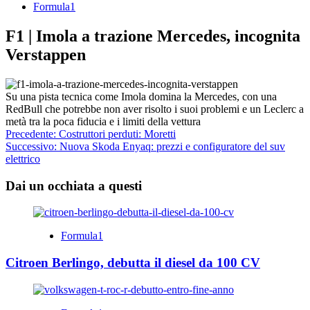
Formula1
F1 | Imola a trazione Mercedes, incognita
Verstappen
Su una pista tecnica come Imola domina la Mercedes, con una
RedBull che potrebbe non aver risolto i suoi problemi e un Leclerc a
metà tra la poca fiducia e i limiti della vettura
Navigazione
Precedente:
Costruttori perduti: Moretti
Successivo:
Nuova Skoda Enyaq: prezzi e configuratore del suv
articolo
elettrico
Dai un occhiata a questi
Formula1
Citroen Berlingo, debutta il diesel da 100 CV