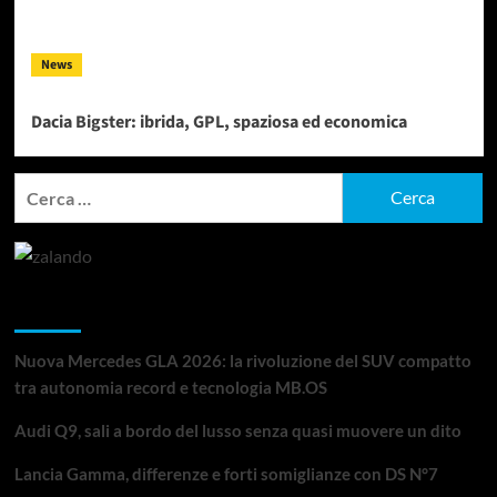
News
Dacia Bigster: ibrida, GPL, spaziosa ed economica
Ricerca
per:
Articoli recenti
Nuova Mercedes GLA 2026: la rivoluzione del SUV compatto
tra autonomia record e tecnologia MB.OS
Audi Q9, sali a bordo del lusso senza quasi muovere un dito
Lancia Gamma, differenze e forti somiglianze con DS N°7