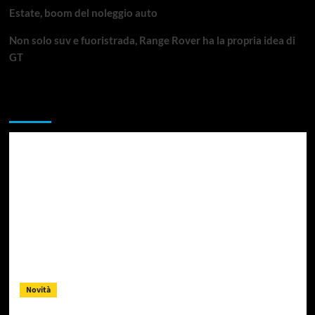
Estate, boom del noleggio auto
Non solo suv e fuoristrada, Range Rover ha la propria idea di
GT
Da non perdere
Novità