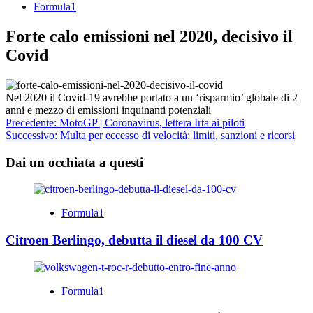
Formula1
Forte calo emissioni nel 2020, decisivo il
Covid
Nel 2020 il Covid-19 avrebbe portato a un ‘risparmio’ globale di 2
anni e mezzo di emissioni inquinanti potenziali
Navigazione
Precedente:
MotoGP | Coronavirus, lettera Irta ai piloti
Successivo:
Multa per eccesso di velocità: limiti, sanzioni e ricorsi
articolo
Dai un occhiata a questi
Formula1
Citroen Berlingo, debutta il diesel da 100 CV
Formula1