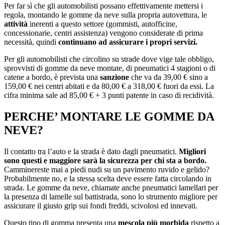
Per far sì che gli automobilisti possano effettivamente mettersi i
regola, montando le gomme da neve sulla propria autovettura, le
attività
inerenti a questo settore (gommisti, autofficine,
concessionarie, centri assistenza) vengono considerate di prima
necessità, quindi
continuano ad assicurare i propri servizi.
Per gli automobilisti che circolino su strade dove vige tale obbligo,
sprovvisti di gomme da neve montate, di pneumatici 4 stagioni o di
catene a bordo, è prevista una
sanzione
che va da
39,00 € sino a
159,00 € nei centri abitati e da 80,00 € a 318,00 € fuori da essi. La
cifra minima sale ad 85,00 € + 3 punti patente in caso di recidività.
PERCHE’ MONTARE LE GOMME DA
NEVE?
Il contatto tra l’auto e la strada è dato dagli pneumatici.
Migliori
sono questi e maggiore sarà la sicurezza per chi sta a bordo.
Camminereste mai a piedi nudi su un pavimento ruvido e gelido?
Probabilmente no, e la stessa scelta deve essere fatta circolando in
strada. Le gomme da neve, chiamate anche pneumatici lamellari per
la presenza di lamelle sul battistrada, sono lo strumento migliore per
assicurare il giusto grip sui fondi freddi, scivolosi ed innevati.
Questo tipo di gomma presenta una
mescola più morbida
rispetto a