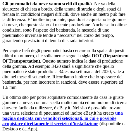
Gli pneumatici da neve vanno scelti di qualità
. Ne va della
sicurezza di chi sta a bordo, della tenuta di strada e degli spazi di
frenata in condizioni magari difficili, dove anche un metro può fare
la differenza. E’ inoltre importante, quando si acquistano le gomme
da neve, che queste siano di recente produzione. Anche se in ottime
condizioni sotto l’aspetto del battistrada, la mescola di uno
pneumatico invernale tende a “seccarsi” nel corso del tempo,
garantendo prestazioni di tenuta di strada inferiori.
Per capire l’età degli pneumatici basta cercare sulla spalla di questi
ultimi un numero, che solitamente segue la
sigla DOT (Department
Of Transportation).
Questo numero indica la data di produzione
della gomma. Ad esempio 3420 starà a significare che quello
pneumatico è stato prodotto la 34 esima settimana del 2020, vale a
dire nel mese di settembre. Ricordiamo inoltre che lo spessore del
battistrada, per non incorrere in sanzioni, deve essere superiore ad
1,6 mm.
Un ottimo sito per poter acquistare comodamente da casa le giuste
gomme da neve, con una scelta molto ampia ed un motore di ricerca
davvero facile da utilizzare, è eBay.it. Nel sito è possibile trovare
una vasta selezione di pneumatici ed inoltre eBay.it ha creato
una
pagina dedicata con venditori selezionati, in cui è possibile
acquistare direttamente il servizio d’installazione
(disponibile da
Desktop e da App).