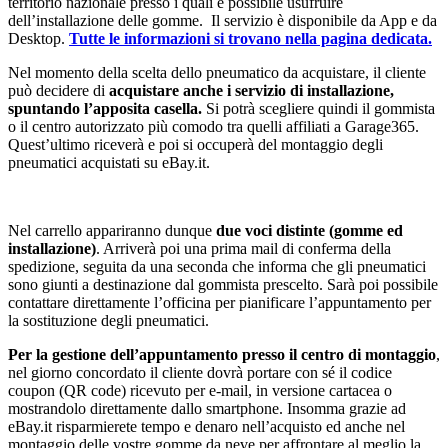
territorio nazionale presso i quali è possibile usufruire
dell’installazione delle gomme. Il servizio è disponibile da App e da
Desktop.
Tutte le informazioni si trovano nella pagina dedicata.
Nel momento della scelta dello pneumatico da acquistare, il cliente
può decidere di
acquistare anche i servizio di installazione,
spuntando l’apposita casella.
Si potrà scegliere quindi il gommista
o il centro autorizzato più comodo tra quelli affiliati a Garage365.
Quest’ultimo riceverà e poi si occuperà del montaggio degli
pneumatici acquistati su eBay.it.
Nel carrello appariranno dunque
due voci distinte (gomme ed
installazione)
. Arriverà poi una prima mail di conferma della
spedizione, seguita da una seconda che informa che gli pneumatici
sono giunti a destinazione dal gommista prescelto. Sarà poi possibile
contattare direttamente l’officina per pianificare l’appuntamento per
la sostituzione degli pneumatici.
Per la gestione dell’appuntamento presso il centro di montaggio
,
nel giorno concordato il cliente dovrà portare con sé il codice
coupon (QR code) ricevuto per e-mail, in versione cartacea o
mostrandolo direttamente dallo smartphone. Insomma grazie ad
eBay.it risparmierete tempo e denaro nell’acquisto ed anche nel
montaggio delle vostre gomme da neve per affrontare al meglio la