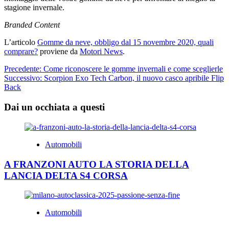
stagione invernale.
Branded Content
L’articolo
Gomme da neve, obbligo dal 15 novembre 2020, quali
comprare?
proviene da
Motori News
.
Navigazione
Precedente:
Come riconoscere le gomme invernali e come sceglierle
Successivo:
Scorpion Exo Tech Carbon, il nuovo casco apribile Flip
articolo
Back
Dai un occhiata a questi
Automobili
A FRANZONI AUTO LA STORIA DELLA
LANCIA DELTA S4 CORSA
Automobili