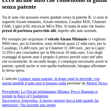
Ecco alcune auto che consentono la guida
senza patente
Tra le auto che possono essere guidate senza la patente B, ci sono le
seguenti Aixam miniauto, Aixam emotion, Casalini M20, Chatenet
Ch46, Ligier js50, microcar MGo Plus. Si tratta di auto che hanno
prezzi di partenza parecchio alti
, rispetto alle auto normali.
Per esempio per acquistare il
veicolo Aixam Miniauto
ci vogliono
9000 euro, per la Emotion, sono richiesti quasi 12 mila euro, per la
Casalingi, 13.400 euro, per la Chatenet 11.300 euro , per la Ligier
11.050 e per concludere per la Microcar 10 mila euro. Uno degli
svantaggi di queste auto è proprio il prezzo perché sono tutt’altro
che economiche. In secondo luogo, è comunque necessario avere la
patente, quindi anche se non quella tradizionale, bisogna affrontare
la stessa spesa.
L’articolo
Guidare senza patente, la legge oggi lo prevede: con
questi modelli d’auto non ti faranno nulla
proviene da
Motori News
.
Navigazione
Precedente:
Le Ducati infiammano Misano: Pecco Bagnaia si
prende la Race of Champions
articolo
Successivo:
Autovelox, il nuovo sensore becca tutti quanti: fai
attenzione | Sta facendo una strage