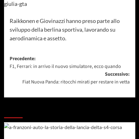
Raikkonen e Giovinazzi hanno preso parte allo
sviluppo della berlina sportiva, lavorando su
aerodinamica e assetto.
Navigazione
Precedente:
F1, Ferrari: in arrivo il nuovo simulatore, ecco quando
articolo
Successivo:
Fiat Nuova Panda: ritocchi mirati per restare in vetta
Dai un occhiata a questi