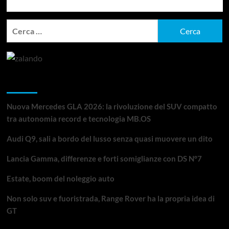
Ricerca
per:
Articoli recenti
Nuova Mercedes GLA 2026: la rivoluzione del SUV compatto
tra autonomia record e tecnologia MB.OS
Audi Q9, sali a bordo del lusso senza quasi muovere un dito
Lancia Gamma, differenze e forti somiglianze con DS N°7
Estate, boom del noleggio auto
Non solo suv e fuoristrada, Range Rover ha la propria idea di
GT