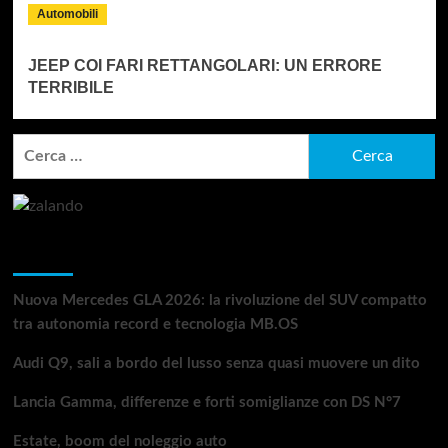
Automobili
JEEP COI FARI RETTANGOLARI: UN ERRORE
TERRIBILE
Ricerca
per:
Articoli recenti
Nuova Mercedes GLA 2026: la rivoluzione del SUV compatto
tra autonomia record e tecnologia MB.OS
Audi Q9, sali a bordo del lusso senza quasi muovere un dito
Lancia Gamma, differenze e forti somiglianze con DS N°7
Estate, boom del noleggio auto