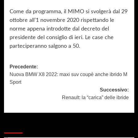
Come da programma, il MIMO si svolgerà dal 29
ottobre all’1 novembre 2020 rispettando le
norme appena introdotte dal decreto del
presidente del consiglio di ieri. Le case che
parteciperanno salgono a 50.
Navigazione
Precedente:
Nuova BMW X8 2022: maxi suv coupè anche ibrido M
articolo
Sport
Successivo:
Renault: la “carica” delle ibride
Dai un occhiata a questi