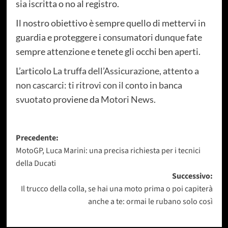
sia iscritta o no al registro.
Il nostro obiettivo è sempre quello di mettervi in
guardia e proteggere i consumatori dunque fate
sempre attenzione e tenete gli occhi ben aperti.
L’articolo
La truffa dell’Assicurazione, attento a
non cascarci: ti ritrovi con il conto in banca
svuotato
proviene da
Motori News
.
Navigazione
Precedente:
MotoGP, Luca Marini: una precisa richiesta per i tecnici
articolo
della Ducati
Successivo:
Il trucco della colla, se hai una moto prima o poi capiterà
anche a te: ormai le rubano solo così