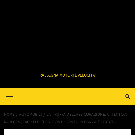
RASSEGNA MOTORI E VELOCITA'
Primary
Menu
HOME
AUTOMOBILI
LA TRUFFA DELL’ASSICURAZIONE, ATTENTO A
NON CASCARCI: TI RITROVI CON IL CONTO IN BANCA SVUOTATO