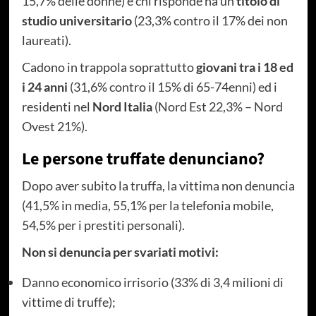
15,7% delle donne) e chi risponde ha un
titolo di
studio universitario
(23,3% contro il 17% dei non
laureati).
Cadono in trappola soprattutto
giovani tra i 18 ed
i 24 anni
(31,6% contro il 15% di 65-74enni) ed i
residenti nel
Nord Italia
(Nord Est 22,3% – Nord
Ovest 21%).
Le persone truffate denunciano?
Dopo aver subito la truffa, la vittima non denuncia
(41,5% in media, 55,1% per la telefonia mobile,
54,5% per i prestiti personali).
Non si denuncia per svariati motivi:
Danno economico irrisorio (33% di 3,4 milioni di
vittime di truffe);