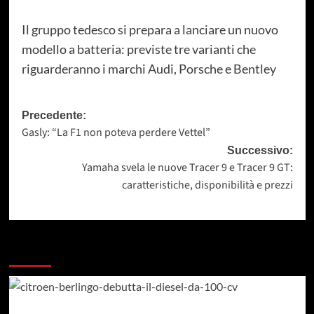
Il gruppo tedesco si prepara a lanciare un nuovo
modello a batteria: previste tre varianti che
riguarderanno i marchi Audi, Porsche e Bentley
Navigazione
Precedente:
Gasly: “La F1 non poteva perdere Vettel”
articolo
Successivo:
Yamaha svela le nuove Tracer 9 e Tracer 9 GT:
caratteristiche, disponibilità e prezzi
Dai un occhiata a questi