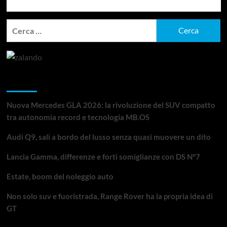
Ricerca
per:
Articoli recenti
Nuova Mercedes GLA 2026: la rivoluzione del SUV compatto
tra autonomia record e tecnologia MB.OS
Audi Q9, sali a bordo del lusso senza quasi muovere un dito
Lancia Gamma, differenze e forti somiglianze con DS N°7
Estate, boom del noleggio auto
Non solo suv e fuoristrada, Range Rover ha la propria idea di
GT