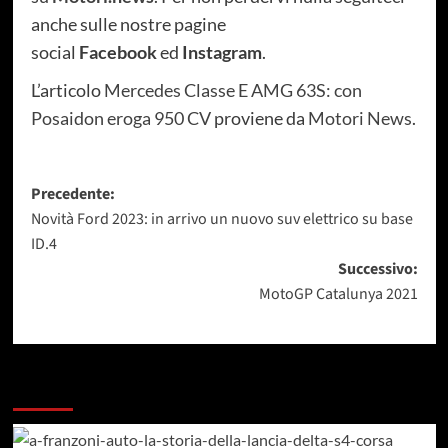
anche sulle nostre pagine
social
Facebook
ed
Instagram
.
L’articolo
Mercedes Classe E AMG 63S: con
Posaidon eroga 950 CV
proviene da
Motori News
.
Navigazione
Precedente:
Novità Ford 2023: in arrivo un nuovo suv elettrico su base
articolo
ID.4
Successivo:
MotoGP Catalunya 2021
Dai un occhiata a questi