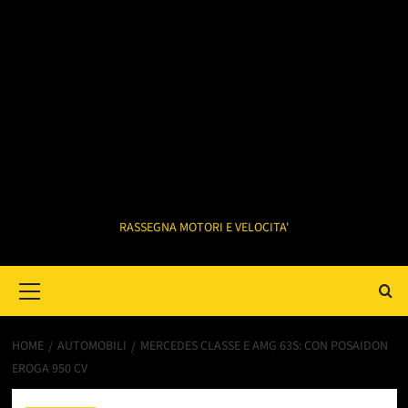
RASSEGNA MOTORI E VELOCITA'
Primary
Menu
HOME
AUTOMOBILI
MERCEDES CLASSE E AMG 63S: CON POSAIDON
EROGA 950 CV