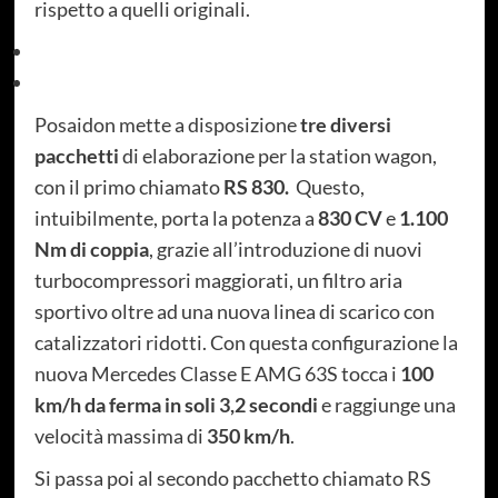
rispetto a quelli originali.
Posaidon mette a disposizione
tre diversi
pacchetti
di elaborazione per la station wagon,
con il primo chiamato
RS 830.
Questo,
intuibilmente, porta la potenza a
830 CV
e
1.100
Nm di coppia
, grazie all’introduzione di nuovi
turbocompressori maggiorati, un filtro aria
sportivo oltre ad una nuova linea di scarico con
catalizzatori ridotti. Con questa configurazione la
nuova Mercedes Classe E AMG 63S tocca i
100
km/h da ferma in soli 3,2 secondi
e raggiunge una
velocità massima di
350 km/h
.
Si passa poi al secondo pacchetto chiamato RS