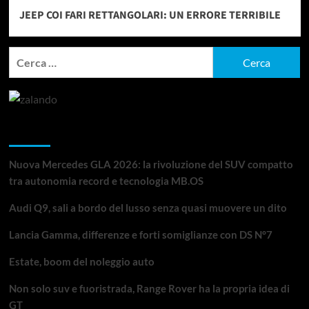
JEEP COI FARI RETTANGOLARI: UN ERRORE TERRIBILE
Ricerca
per:
Articoli recenti
Nuova Mercedes GLA 2026: la rivoluzione del SUV compatto
tra autonomia record e tecnologia MB.OS
Audi Q9, sali a bordo del lusso senza quasi muovere un dito
Lancia Gamma, differenze e forti somiglianze con DS N°7
Estate, boom del noleggio auto
Non solo suv e fuoristrada, Range Rover ha la propria idea di
GT