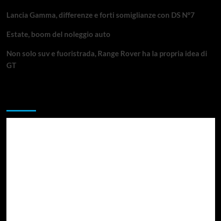
Lancia Gamma, differenze e forti somiglianze con DS N°7
Estate, boom del noleggio auto
Non solo suv e fuoristrada, Range Rover ha la propria idea di
GT
Da non perdere