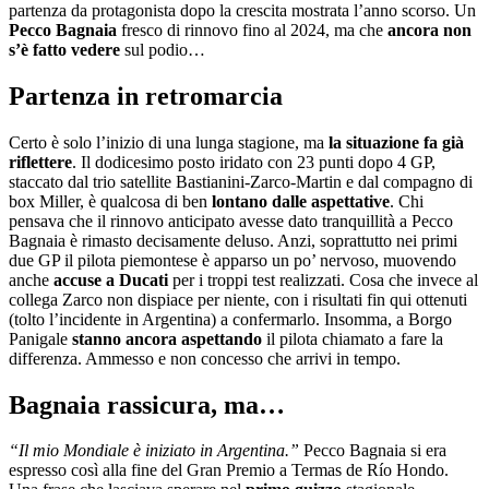
partenza da protagonista dopo la crescita mostrata l’anno scorso. Un
Pecco Bagnaia
fresco di rinnovo fino al 2024, ma che
ancora non
s’è fatto vedere
sul podio…
Partenza in retromarcia
Certo è solo l’inizio di una lunga stagione, ma
la situazione fa già
riflettere
. Il dodicesimo posto iridato con 23 punti dopo 4 GP,
staccato dal trio satellite Bastianini-Zarco-Martin e dal compagno di
box Miller, è qualcosa di ben
lontano dalle aspettative
. Chi
pensava che il rinnovo anticipato avesse dato tranquillità a Pecco
Bagnaia è rimasto decisamente deluso. Anzi, soprattutto nei primi
due GP il pilota piemontese è apparso un po’ nervoso, muovendo
anche
accuse a Ducati
per i troppi test realizzati. Cosa che invece al
collega Zarco non dispiace per niente, con i risultati fin qui ottenuti
(tolto l’incidente in Argentina) a confermarlo. Insomma, a Borgo
Panigale
stanno ancora aspettando
il pilota chiamato a fare la
differenza. Ammesso e non concesso che arrivi in tempo.
Bagnaia rassicura, ma…
“Il mio Mondiale è iniziato in Argentina.”
Pecco Bagnaia si era
espresso così alla fine del Gran Premio a Termas de Río Hondo.