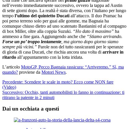
Una frase che lasciava sperare nel
primo guizzo
stagionale
nell’evento immediatamente successivo, ovvero la tappa ad Austin
di sette giorni dopo. La realtà è stata diversa, con l’italiano per lungo
tempo
l’ultimo del quintetto Ducati
all’attacco. Il duo Pramac ha
poi perso terreno solo per guai alle gomme, ma Bagnaia ha
comunque chiuso dietro ad uno scatenato Bastianini ed al compagno
di box Miller, oltre alla coppia Suzuki.
“Ho dato il massimo”
ha
ammesso a fine gara. Aggiungendo anche che
“Stiamo arrivando.
Forse un po’ troppo lentamente
, ma giorno dopo giorno siamo
sempre più vicini.”
Parole non del tutto rassicuranti per le speranze
di gloria di casa Ducati, che rischia ancora una volta di
arrivare in
ritardo
all’appuntamento con la lotta iridata.
L’articolo
MotoGP, Pecco Bagnaia rassicura: “Arriveremo.” Sì, ma
quando?
proviene da
Motori News
.
Navigazione
Precedente:
Scendere le scale in moto? Ecco come NON fare
(Video)
articolo
Successivo:
Occhio, tanti automobilisti lo fanno in continuazione: ti
ritirano la patente in 2 minuti
Dai un occhiata a questi