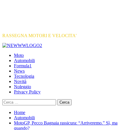
RASSEGNA MOTORI E VELOCITA'
Primary
Menu
Moto
Automobili
Formula1
News
Tecnologia
Novità
Noleggio
Privacy Policy
Ricerca
per:
Home
Automobili
MotoGP, Pecco Bagnaia rassicura: “Arriveremo.” Sì, ma
quando?