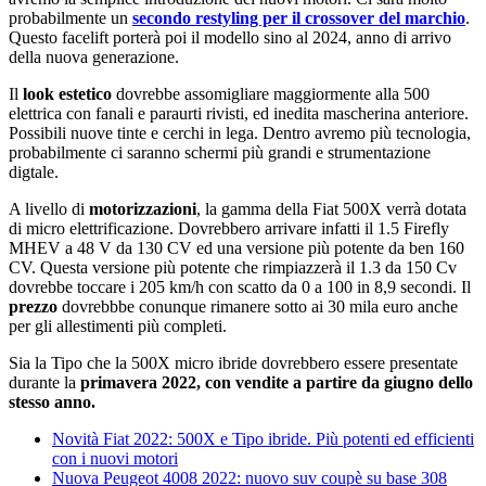
probabilmente un
secondo restyling per il crossover del marchio
.
Questo facelift porterà poi il modello sino al 2024, anno di arrivo
della nuova generazione.
Il
look estetico
dovrebbe assomigliare maggiormente alla 500
elettrica con fanali e paraurti rivisti, ed inedita mascherina anteriore.
Possibili nuove tinte e cerchi in lega. Dentro avremo più tecnologia,
probabilmente ci saranno schermi più grandi e strumentazione
digtale.
A livello di
motorizzazioni
, la gamma della Fiat 500X verrà dotata
di micro elettrificazione. Dovrebbero arrivare infatti il 1.5 Firefly
MHEV a 48 V da 130 CV ed una versione più potente da ben 160
CV. Questa versione più potente che rimpiazzerà il 1.3 da 150 Cv
dovrebbe toccare i 205 km/h con scatto da 0 a 100 in 8,9 secondi. Il
prezzo
dovrebbbe conunque rimanere sotto ai 30 mila euro anche
per gli allestimenti più completi.
Sia la Tipo che la 500X micro ibride dovrebbero essere presentate
durante la
primavera 2022, con vendite a partire da giugno dello
stesso anno.
Novità Fiat 2022: 500X e Tipo ibride. Più potenti ed efficienti
con i nuovi motori
Nuova Peugeot 4008 2022: nuovo suv coupè su base 308