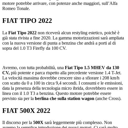
motore potrebbe arrivare, con potenze anche maggiori, sull’Alfa
Romeo Tonale.
FIAT TIPO 2022
La
Fiat Tipo 2022
non riceverà alcun restyling estetico, poichè è
già stata rivista a fine 2020. La gamma motorizzazioni sarà ampliata
con la nuova versione di punta a benzina che andrà a porti al di
sopra del 1.0 T3 Firefly da 100 CV.
Avremo, con tutta probabilità, una
Fiat Tipo
1.5 MHEV da 130
CV,
più potente e parca rispetto alla precedente versione 1.4 T-Jet.
La velocità massima dovrebbe crescere sino a sfiorare i 208 km/h
con scatto da 0 a 100 in circa 9,4 secondi. I consumi e le emissioni,
data la presenza della tecnologia micro ibrida, dovrebbero essere in
linea con il 1.0 T3 a benzina. Questo motore potrebbe essere
previsto sia per la
berlina che sulla station wagon
(anche Cross).
FIAT 500X 2022
Il discorso per la
500X
sarà leggermente più complesso. Non
avremo la semplice introduzione dei nuovi motori. Ci sarà molto