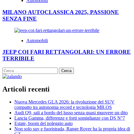
Automobili
MILANO AUTOCLASSICA 2025, PASSIONE
SENZA FINE
Automobili
JEEP COI FARI RETTANGOLARI: UN ERRORE
TERRIBILE
Ricerca
per:
Articoli recenti
Nuova Mercedes GLA 2026: la rivoluzione del SUV
compatto tra autonomia record e tecnologia MB.OS
Audi Q9, sali a bordo del lusso senza quasi muovere un dito
Lancia Gamma, differenze e forti somiglianze con DS N°7
Estate, boom del noleggio auto
Non solo suv e fuoristrada, Range Rover ha la propria idea di