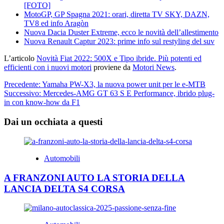
[FOTO]
MotoGP, GP Spagna 2021: orari, diretta TV SKY, DAZN,
TV8 ed info Aragòn
Nuova Dacia Duster Extreme, ecco le novità dell’allestimento
Nuova Renault Captur 2023: prime info sul restyling del suv
L’articolo
Novità Fiat 2022: 500X e Tipo ibride. Più potenti ed
efficienti con i nuovi motori
proviene da
Motori News
.
Navigazione
Precedente:
Yamaha PW-X3, la nuova power unit per le e-MTB
Successivo:
Mercedes-AMG GT 63 S E Performance, ibrido plug-
articolo
in con know-how da F1
Dai un occhiata a questi
Automobili
A FRANZONI AUTO LA STORIA DELLA
LANCIA DELTA S4 CORSA