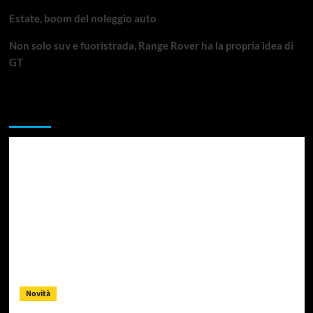
Estate, boom del noleggio auto
Non solo suv e fuoristrada, Range Rover ha la propria idea di
GT
Da non perdere
Novità