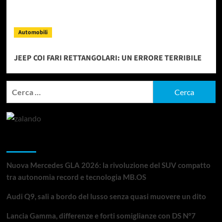
Automobili
JEEP COI FARI RETTANGOLARI: UN ERRORE TERRIBILE
Ricerca
per:
Articoli recenti
Nuova Mercedes GLA 2026: la rivoluzione del SUV compatto
tra autonomia record e tecnologia MB.OS
Audi Q9, sali a bordo del lusso senza quasi muovere un dito
Lancia Gamma, differenze e forti somiglianze con DS N°7