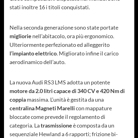
stati inoltre 16 i titoli conquistati.
Nella seconda generazione sono state portate
migliorie
nell’abitacolo, ora più ergonomico.
Ulteriormente perfezionato ed alleggerito
l’impianto elettrico
. Migliorato infine il carico
aerodinamico dell’auto.
La nuova Audi RS3 LMS adotta un potente
motore da 2.0 litri capace di 340 CV e 420 Nm di
coppia
massima. L’unità è gestita da una
centralina Magneti Marelli
con mappature
bloccate come prevede il regolamento di
categoria. La
trasmissione
è composta da un
sequenziale Hewland a 6 rapporti; frizione bi-