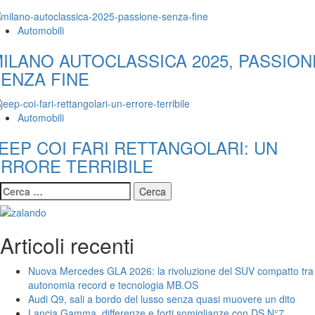
Automobili
ILANO AUTOCLASSICA 2025, PASSION
ENZA FINE
Automobili
EEP COI FARI RETTANGOLARI: UN
RRORE TERRIBILE
Ricerca
per:
Articoli recenti
Nuova Mercedes GLA 2026: la rivoluzione del SUV compatto tra
autonomia record e tecnologia MB.OS
Audi Q9, sali a bordo del lusso senza quasi muovere un dito
Lancia Gamma, differenze e forti somiglianze con DS N°7