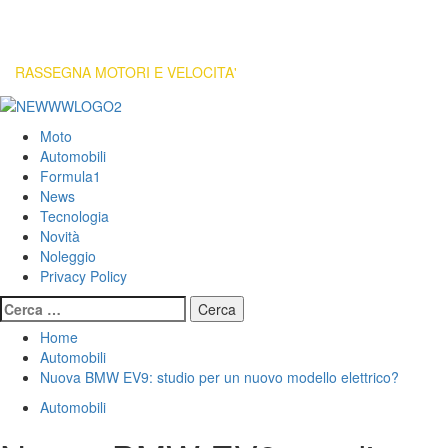
RASSEGNA MOTORI E VELOCITA'
Primary
Menu
Moto
Automobili
Formula1
News
Tecnologia
Novità
Noleggio
Privacy Policy
Ricerca
per:
Home
Automobili
Nuova BMW EV9: studio per un nuovo modello elettrico?
Automobili