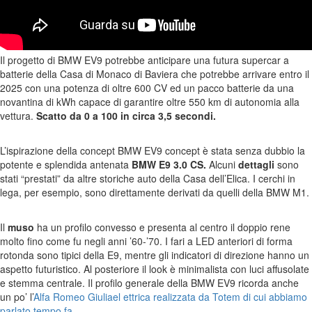
Il progetto di BMW EV9 potrebbe anticipare una futura supercar a
batterie della Casa di Monaco di Baviera che potrebbe arrivare entro il
2025 con una potenza di oltre 600 CV ed un pacco batterie da una
novantina di kWh capace di garantire oltre 550 km di autonomia alla
vettura.
Scatto da 0 a 100 in circa 3,5 secondi.
L’ispirazione della concept BMW EV9 concept è stata senza dubbio la
potente e splendida antenata
BMW E9 3.0 CS.
Alcuni
dettagli
sono
stati “prestati” da altre storiche auto della Casa dell’Elica. I cerchi in
lega, per esempio, sono direttamente derivati da quelli della BMW M1.
Il
muso
ha un profilo convesso e presenta al centro il doppio rene
molto fino come fu negli anni ’60-’70. I fari a LED anteriori di forma
rotonda sono tipici della E9, mentre gli indicatori di direzione hanno un
aspetto futuristico. Al posteriore il look è minimalista con luci affusolate
e stemma centrale. Il profilo generale della BMW EV9 ricorda anche
un po’ l’
Alfa Romeo Giuliael ettrica realizzata da Totem di cui abbiamo
parlato tempo fa.