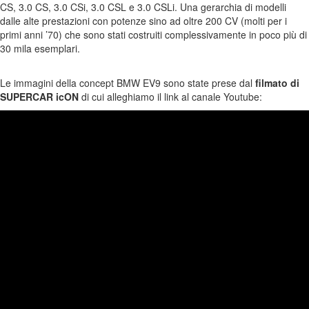
CS, 3.0 CS, 3.0 CSi, 3.0 CSL e 3.0 CSLi. Una gerarchia di modelli
dalle alte prestazioni con potenze sino ad oltre 200 CV (molti per i
primi anni ’70) che sono stati costruiti complessivamente in poco più di
30 mila esemplari.
Le immagini della concept BMW EV9 sono state prese dal
filmato di
SUPERCAR icON
di cui alleghiamo il link al canale Youtube: