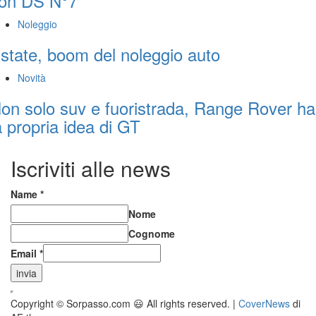
on DS N°7
Noleggio
state, boom del noleggio auto
Novità
on solo suv e fuoristrada, Range Rover ha
a propria idea di GT
Iscriviti alle news
Name
*
Nome
Cognome
Email
*
invia
Copyright © Sorpasso.com 😃 All rights reserved.
|
CoverNews
di