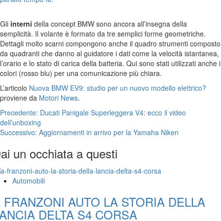
Gli
interni
della concept BMW sono ancora all’insegna della
semplicità. Il volante è formato da tre semplici forme geometriche.
Dettagli molto scarni compongono anche il quadro strumenti composto
da quadranti che danno al guidatore i dati come la velocità istantanea,
l’orario e lo stato di carica della batteria. Qui sono stati utilizzati anche i
colori (rosso blu) per una comunicazione più chiara.
L’articolo
Nuova BMW EV9: studio per un nuovo modello elettrico?
proviene da
Motori News
.
Navigazione
Precedente:
Ducati Panigale Superleggera V4: ecco il video
dell’unboxing
articolo
Successivo:
Aggiornamenti in arrivo per la Yamaha Niken
ai un occhiata a questi
Automobili
 FRANZONI AUTO LA STORIA DELLA
ANCIA DELTA S4 CORSA